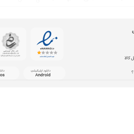
 کالا
دانلود اپلیکیشن
دانل
؟
ios
Android