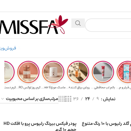
دیه برای خرید های بالای ۵ میلیون تومن
۲٪ تخفیف روی سبد خرید برای روش کارت به کارت
فروش‌ویژ
فیلر و م...
بالم لب محافظی ...
روغن براق کننده...
ماسک مو Ever Eg...
کرم روز لوکس RO...
نمایش
9
24
36
رژ لب پریمیوم گلد رلیوس با 10 رنگ متنوع
پودر فیکس بیرنگ رلیوس پرو با افکت HD
حجم 10 گرم