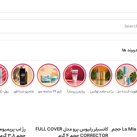
ارسال رایگان برای خرید ۳.۵ میلیون به یالا
ه
ر
برند ها
قویت‌ کننده مژ...
رژ لب جامد لوکس...
پرایمر زیرساز آ...
کرم 24 ساعته صو...
شامپو بلیتا فور...
رول-ژل 
لاک ناخن رلیوس مدل La Mia Italia حجم
کانسیلر رلیوس پرو مدل FULL COVER
CORRECTOR حجم 4 گرم
حجم 3.8 گرم