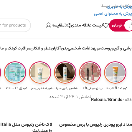
پرش به ناوبری
وشگاه اینترنتی میسفا
پرش به محتوای اصلی
۳۰۰ میسکوین (۳۰ هزار تومن) هدیه خرید اول
0
تومان
لیست علاقه مندی
مقایسه
ایشی و گریم
پوست
مو
بهداشت شخصی
بدن
آقایان
عطر و ادکلن
مراقبت کودک و ماد
کرم ضد آفتاب حا...
ریمل مولتی افکت...
شامپو بدون سولف...
شوینده کرمی صور...
کرم ژل ۲۴ ساعته...
ت
نمایش 1–24 از 31 نتیجه
خانه
/
Brands
/
Relouis
مداد ابرو پودری رلیوس با برس مخصوص
10 میلی‌لیتر