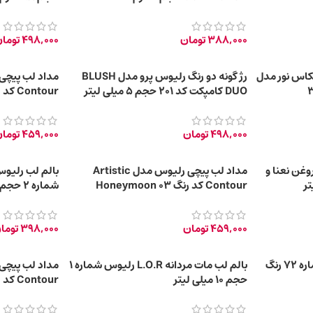
388,000
تومان
498,000
توما
کاس نور مدل
رژ گونه دو رنگ رلیوس پرو مدل BLUSH
DUO کامپکت کد 201 حجم 5 میلی لیتر
Contour کد رنگ 04 Terracotta
498,000
تومان
459,000
توما
L.O. حاوی روغن نعنا و
مداد لب پیچی رلیوس مدل Artistic
Contour کد رنگ 03 Honeymoon
شماره ۲ حجم 10 میلی لیتر
459,000
تومان
398,000
توما
رژ گونه فشرده رلیوس پرو شماره 72 رنگ
بالم لب مات مردانه L.O.R رلیوس شماره ۱
حجم 10 میلی لیتر
Contour کد رنگ 01 Toffee