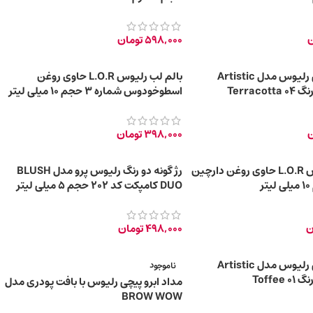
ن
598,000
تومان
مداد لب پیچی رلیوس مدل Artistic
بالم لب رلیوس L.O.R حاوی روغن
اسطوخودوس شماره ۳ حجم 10 میلی لیتر
ن
398,000
تومان
بالم لب رلیوس L.O.R حاوی روغن دارچین
رژ گونه دو رنگ رلیوس پرو مدل BLUSH
DUO کامپکت کد 202 حجم 5 میلی لیتر
ن
498,000
تومان
مداد لب پیچی رلیوس مدل Artistic
ناموجود
مداد ابرو پیچی رلیوس با بافت پودری مدل
BROW WOW