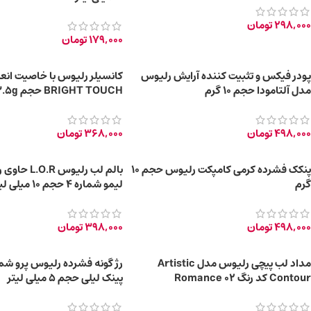
298,000
تومان
179,000
تومان
پودر فیکس و تثبیت کننده آرایش رلیوس
کانسیلر رلیوس با خاصیت انع
مدل آلتامودا حجم 10 گرم
BRIGHT TOUCH حجم 3.5g
498,000
تومان
368,000
تومان
پنکک فشرده کرمی کامپکت رلیوس حجم 10
بالم لب رلیوس R
گرم
لیمو شماره ۴ حجم 10 میلی لیتر
498,000
تومان
398,000
تومان
مداد لب پیچی رلیوس مدل Artistic
Contour کد رنگ 02 Romance
پینک لیلی حجم 5 میلی لیتر