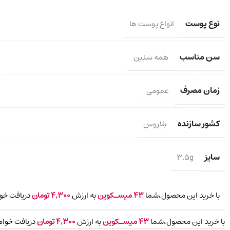
نوع پوست
انواع پوست ها
سن مناسب
همه سنین
زمان مصرف
عمومی
کشور سازنده
بلاروس
سایز
3.5g
با خرید این محصول،شما
43
میسـکوین
به ارزش
4,300
تومان
دریافت خوا
با خرید این محصول،شما
43
میسـکوین
به ارزش
4,300
تومان
دریافت خواه