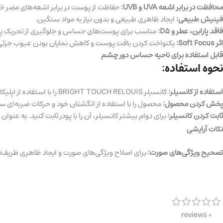
محافظت در برابر اشعه
UVA
و
UVB:
حفاظت از پوست در برابر اشعه‌های مضر خ
فینیش طبیعی
:
ایجاد ظاهری طبیعی و بدون نیاز به مواد سنگین.
فاقد پارابن، عطر و
D5:
مناسب برای پوست‌های حساس و جلوگیری از تحریک 
اثر
Soft Focus:
یکنواخت کردن بافت پوست و کاهش نمایان بودن عیوب جزئی
قابل استفاده برای ناحیه حساس دور چشم
نحوه استفاده:
استفاده از کانسیلر
:
کانسیلر BRIGHT TOUCH RELOUIS را با استفاده از اپلیکاتور به ناحیه زیر چشم بزنید.
پخش کردن محصول
:
محصول را با استفاده از انگشتان خود و حرکات ضربه‌ای
ثابت کردن کانسیلر
:
برای دوام بیشتر کانسیلر، آن را با پودر ثابت کنید. به عنوان مثال، از پودر UIS PRO HD
نکات آرایشی
تصحیح ویژگی‌های صورت
:
برای اصلاح ویژگی‌های صورت و ایجاد ظاهری ظریف‌تر، کانسیلر BRIGHT TOUCH RELOUIS را روی پل بینی، گونه‌ها، مرکز پیشانی
0 reviews