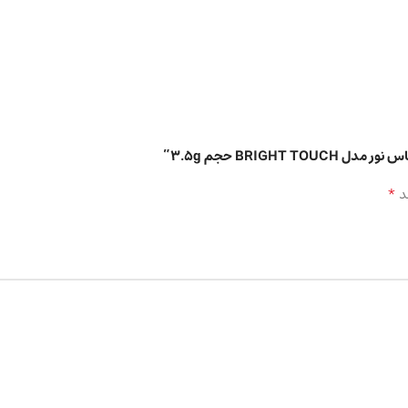
BRIG حجم 3.5g”
*
د