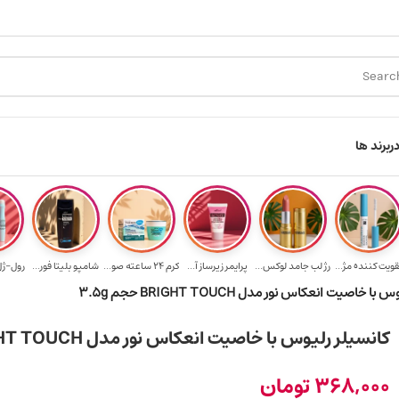
ارسال رایگان برای خرید ۳.۵ میلیون به یالا
هدیه برای خرید ه
ر
برند ها
قویت‌ کننده مژ...
رژ لب جامد لوکس...
پرایمر زیرساز آ...
کرم 24 ساعته صو...
شامپو بلیتا فور...
رول-ژل 
 خاصیت انعکاس نور مدل BRIGHT TOUCH حجم 3.5g
کانسیلر رلیوس با خاصیت انعکاس نور مدل BRIGHT TOUCH حجم 3.5g
368,000
تومان