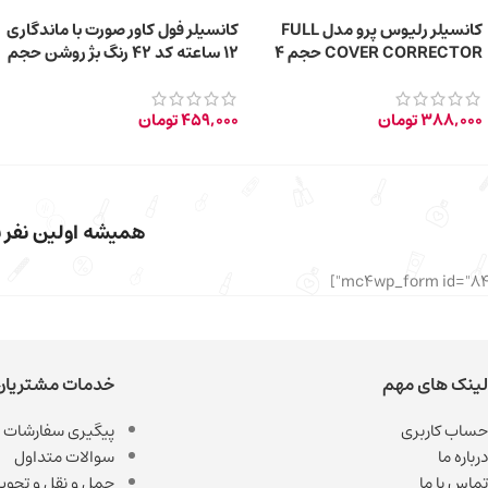
کانسیلر رلیوس پرو مدل FULL
کانسیلر فول کاور صورت با ماندگاری
COVER CORRECTOR حجم 4
12 ساعته کد 42 رنگ بژ روشن حجم
گرم
5 میلی لیتر
388,000
تومان
459,000
تومان
همیشه اولین نفر با
لینک های مهم
خدمات مشتریان
حساب کاربری
پیگیری سفارشات
درباره ما
سوالات متداول
تماس با ما
حمل و نقل و تحویل