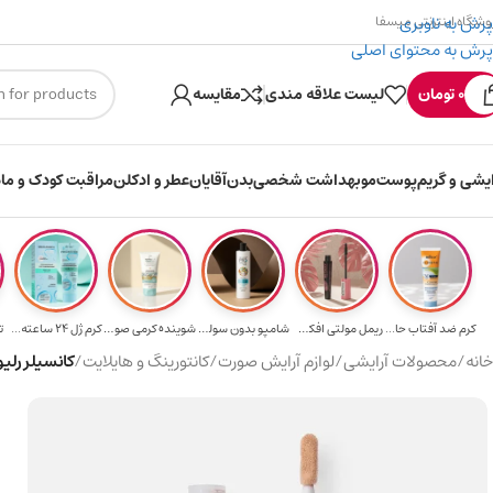
پرش به ناوبری
وشگاه اینترنتی میسفا
پرش به محتوای اصلی
۳۰۰ میسکوین (۳۰ هزار تومن) هدیه خرید اول
0
تومان
لیست علاقه مندی
مقایسه
ایشی و گریم
پوست
مو
بهداشت شخصی
بدن
آقایان
عطر و ادکلن
مراقبت کودک و ماد
کرم ضد آفتاب حا...
ریمل مولتی افکت...
شامپو بدون سولف...
شوینده کرمی صور...
کرم ژل ۲۴ ساعته...
ت
خانه
/
محصولات آرایشی
/
لوازم آرایش صورت
/
کانتورینگ و هایلایت
/
کانسیلر رلیوس با