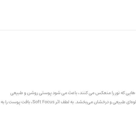
ن رنگدانه هایی که نور را منعکس می کنند، باعث می شود پوستی روشن و طبیعی
داشته باشید. کانسیلر رلیوس برای ایجاد ظاهری بی‌عیب و نقص در پوست طراحی شده است. این کانسیلر علائم خستگی را پنهان کرده و به ناحیه زیر چشم جلوه‌ای طبیعی و درخشان می‌بخشد. به لطف اثر Soft Focus، بافت پوست را به