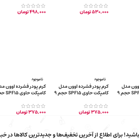
530,000
تومان
498,000
تومان
ناموجود
ناموجود
اوون مدل
کرم پودر فشرده اوون مدل
کرم پودر فشرده اوون مد
کامپکت حاوی SPF15 حجم 9
کامپکت حاوی SPF15 حجم 9
گرم – 235P – Shell
گرم – 125G – Warm Ivory
375,000
تومان
375,000
تومان
شید! برای اطلاع از آخرین تخفیف‌ها و جدیدترین کالاها در خبرن