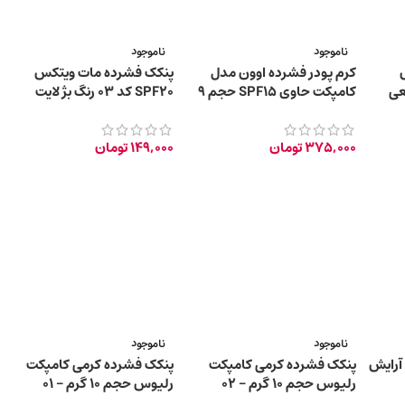
ناموجود
ناموجود
کرم پودر فشرده اوون مدل
پنکک فشرده مات ویتکس
کامپکت حاوی SPF15 حجم 9
SPF20 کد ۰۳ رنگ بژ لایت
گرم
375,000
تومان
149,000
تومان
ناموجود
ناموجود
آرایش
پنکک فشرده کرمی کامپکت
پنکک فشرده کرمی کامپکت
رلیوس حجم 10 گرم – 02
رلیوس حجم 10 گرم – 01
Cream Pastel
Beige pastel