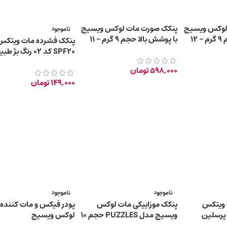
لوکس ویسیج
پنکک صورت مات لوکس ویسیج
ناموجود
با پوشش بالا حجم 9 گرم – 12
با پوشش بالا حجم 9 گرم – 11
پنکک فشرده مات ویتکس
LIGHT OPAL PINK
LIG
SPF20 کد ۰۲ رنگ بژ طبیعی
598,000
تومان
149,000
تومان
ناموجود
ناموجود
 ویتکس
پنکک موزاییکی مات لوکس
پودر فیکس و مات کننده 
ویسیج مدل PUZZLES حجم 10
لوکس ویسیج
گرم