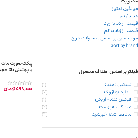
محبوبیت
میانگین امتیاز
جدیدترین
قیمت: از کم به زیاد
قیمت: از زیاد به کم
مرتب سازی بر اساس محصولات حراج
Sort by brand
پنکک صورت مات 
با پوشش بالا حجم 9 گ
فیلتر بر اساس اهداف محصول
تسکین دهنده
(1)
598,000
تومان
تنظیم توناژ رنگ
(7)
فیکس کننده آرایش
(1)
مات کننده پوست
(2)
محافظ اشعه خورشید
(4)