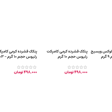
لوکس ویسیج
پنکک فشرده کرمی کامپکت
پنکک فشرده کرمی کامپک
رم
رلیوس حجم 10 گرم
pastel
498,000
تومان
498,000
تومان