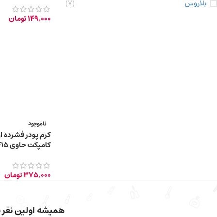
بلاروس
(7)
149,000
تومان
ناموجود
کرم پودر فشرده 
گرم – 310N – Medium Beige
375,000
تومان
همیشه اولین نفر با