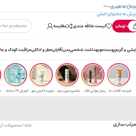
پرش به ناوبری
وشگاه اینترنتی میسفا
پرش به محتوای اصلی
۳۰۰ میسکوین (۳۰ هزار تومن) هدیه خرید اول
0
تومان
لیست علاقه مندی
مقایسه
ایشی و گریم
پوست
مو
بهداشت شخصی
بدن
آقایان
عطر و ادکلن
مراقبت کودک و ماد
کرم ضد آفتاب حا...
ریمل مولتی افکت...
شامپو بدون سولف...
شوینده کرمی صور...
کرم ژل ۲۴ ساعته...
ت
مرتب سازی
خانه
/
محصولات آر