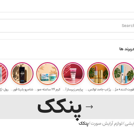
ارسال رایگان برای خرید ۳.۵ میلیون به یالا
هدیه برای
ر
برند ها
قویت‌ کننده مژ...
رژ لب جامد لوکس...
پرایمر زیرساز آ...
کرم 24 ساعته صو...
شامپو بلیتا فور...
رول-ژل 
پنکک
ایشی
/
لوازم آرایش صورت
/
پنکک