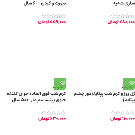
سازی شدید
صورت و گردن +60 سال
280,000
تومان
559,000
تومان
ناموجود
ناموجود
ژل روز و کرم شب پپتاید(دور چشم
کرم شب فوق العاده جوان کننده
پپتاید)
حاوی پپتید سم مار، +50 سال
110,000
تومان
630,000
تومان