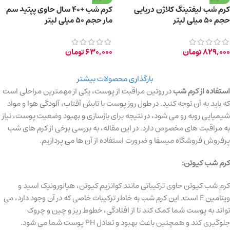
کرم شب لیفتینگ کلاژن دریایی
کرم شب +40 سال حاوی پپتید سم
حجم ۵۰ میلی لیتر
مار حجم ۵۰ میلی لیتر
829,000
تومان
630,000
تومان
بارگذاری محصولات بیشتر
استفاده از کرم شب
در روتین مراقبت از پوست، یکی از مهمترین مراحلی است
که باید به آن توجه کنید. در طول روز پوست با تابش آفتاب، آلودگی هوا و مواد
شیمیایی روبه رو می شود، در نتیجه برای بازسازی و بهبود وضعیت پوست، نیاز
به مراقبت های مخصوص دارد. در این مقاله، به بررسی برخی از کرم های شب
پرفروش فروشگاه میسفا و ضرورت استفاده از آن ها می پردازیم.
کرم شب کیوتن:
کرم شب کیوتن حاوی ترکیباتی مانند کوانزیم کیوتن، هیالورونیک اسید و
ویتامین E است. این کرم شب به خاطر ترکیبات خاصی که در آن وجود دارد، می
تواند به پوست شما کمک کند تا از افتادگی، خطوط ریز و چین و چروک
جلوگیری کند و همچنین باعث بهبود و تعادل PH پوست شما می شود.