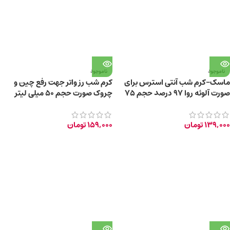
ناموجود
ناموجود
ماسک-کرم شب آنتی استرس برای
کرم شب رز واتر جهت رفع چین و
صورت آلوئه روا 97 درصد حجم 75
چروک صورت حجم 50 میلی لیتر
میلی لیتر
139,000
تومان
159,000
تومان