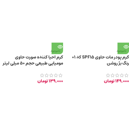
ناموجود
ناموجود
کرم پودر مات حاوی SPF15 کد 01
کرم احیا کننده صورت حاوی
رنگ بژ روشن
مومیایی طبیعی حجم ۵۰ میلی لیتر
149,000
تومان
139,000
تومان