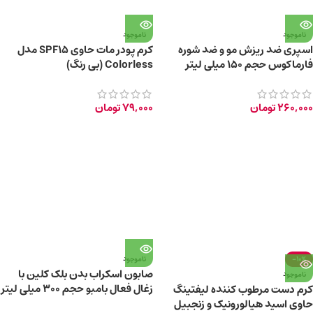
ناموجود
ناموجود
اسپری ضد ریزش مو و ضد شوره
کرم پودر مات حاوی SPF15 مدل
فارماکوس حجم ۱۵۰ میلی لیتر
Colorless (بی رنگ)
260,000
تومان
79,000
تومان
-10%
ناموجود
صابون اسکراب بدن بلک کلین با
ناموجود
زغال فعال بامبو حجم 300 میلی لیتر
کرم دست مرطوب کننده لیفتینگ
حاوی اسید هیالورونیک و زنجبیل