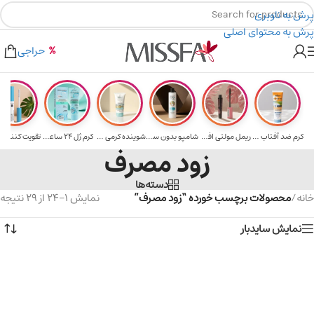
پرش به ناوبری
پرش به محتوای اصلی
ی خرید های بالای ۵ میلیون تومن
۲٪ تخفیف روی سبد خرید برای روش کارت به کارت
حراجی
کرم ضد آفتاب حا...
ریمل مولتی افکت...
شامپو بدون سولف...
شوینده کرمی صور...
کرم ژل ۲۴ ساعته...
تقویت‌ کننده م
زود مصرف
دسته‌ها
خانه
/
محصولات برچسب خورده “زود مصرف”
نمایش 1–24 از 29 نتیجه
نمایش سایدبار