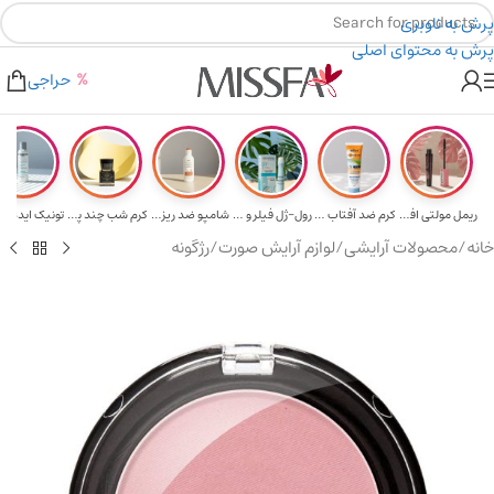
پرش به ناوبری
پرش به محتوای اصلی
هدیه برای خرید های بالای ۵ میلیون تومن
۲٪ تخفیف روی سبد خرید برای روش کارت به کارت
حراجی
ریمل مولتی افکت...
کرم ضد آفتاب حا...
رول-ژل فیلر و م...
شامپو ضد ریزش و...
کرم شب چند پپتی...
تونیک ایده آل 
خانه
/
محصولات آرایشی
/
لوازم آرایش صورت
/
رژگونه