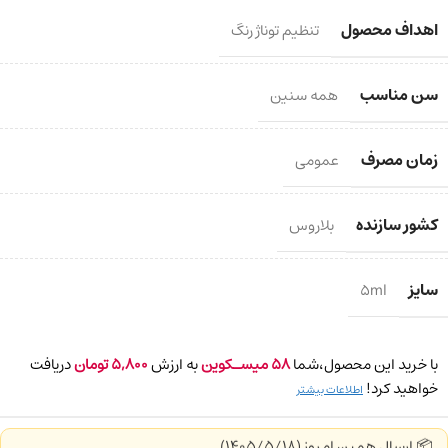
اهداف محصول
تنظیم توناژ رنگ
سن مناسب
همه سنین
زمان مصرف
عمومی
کشور سازنده
بلاروس
سایز
5ml
با خرید این محصول،شما
58
میسـکوین
به ارزش
5,800
تومان
دریافت
خواهید کرد!
اطلاعات بیشتر
📦 ارسال همین امروز (1405/5/18)