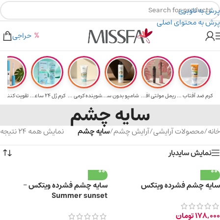
پرش به ناوبری
پرش به محتوای اصلی
هدیه برای خرید های بالای ۵ میلیون تومن
۲٪ تخفیف روی سبد خرید برای روش کارت به کارت
حراجی
کرم ضد آفتاب حا...
ریمل مولتی افکت...
شامپو بدون سولف...
شوینده کرمی صور...
کرم ژل ۲۴ ساعته...
تقویت‌ کننده م
سایه چشم
خانه
/
محصولات آرایشی
/
آرایش چشم
/
سایه چشم
نمایش همه 24 نتیجه
نمایش سایدبار
سایه چشم فشرده ویتکس
سایه چشم فشرده ویتکس –
Summer sunset
178,000
تومان