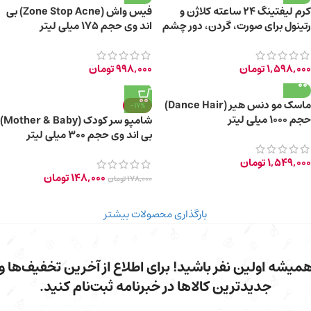
کرم لیفتینگ ۲۴ ساعته کلاژن و
فیس واش (Zone Stop Acne) بی
رتینول برای صورت، گردن، دور چشم
اند وی حجم ۱۷۵ میلی لیتر
+45 سال
1,598,000
تومان
998,000
تومان
ماسک مو دنس هیر (Dance Hair)
-17%
حجم ۱۰۰۰ میلی لیتر
شامپو سر کودک (Mother & Baby)
بی اند وی حجم ۳۰۰ میلی لیتر
1,549,000
تومان
148,000
تومان
178,000
تومان
بارگذاری محصولات بیشتر
میشه اولین نفر باشید! برای اطلاع از آخرین تخفیف‌ها و
جدیدترین کالاها در خبرنامه ثبت‌نام کنید.