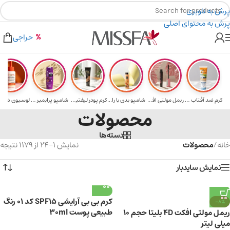
پرش به ناوبری
پرش به محتوای اصلی
هدیه برای خرید های بالای ۵ میلیون تومن
۲٪ تخفیف روی سبد خرید برای روش کارت به کارت
حراجی
کرم ضد آفتاب حا...
ریمل مولتی افکت...
شامپو بدن با را...
کرم پودر لیفتین...
شامپو پرایمیر پ...
محصولات
دسته‌ها
خانه
/
محصولات
نمایش 1–24 از 1179 نتیجه
نمایش سایدبار
کرم بی بی آرایشی SPF15 کد 01 رنگ
-8%
طبیعی پوست 30ml
ریمل مولتی افکت 4D بلیتا حجم 10
میلی لیتر