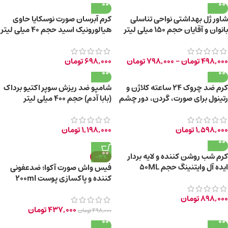
شاور ژل بهداشتی نواحی تناسلی
کرم آبرسان صورت نوسکایا حاوی
بانوان و آقایان حجم 150 میلی لیتر
هیالورونیک اسید حجم 40 میلی لیتر
498,000
تومان
–
798,000
تومان
698,000
تومان
کرم ضد چروک ۲۴ ساعته کلاژن و
شامپو ضد ریزش سوپر اکتیو برداک
رتینول برای صورت، گردن، دور چشم
(بابا آدم) حجم ۴۰۰ میلی لیتر
+55 سال
1,598,000
تومان
1,198,000
تومان
کرم شب روشن کننده و لایه بردار
-12%
ایده آل وایتنینگ حجم 50ML
فیس واش صورت آکوا؛ ضدعفونی
کننده و پاکسازی پوست 200ml
898,000
تومان
437,000
تومان
498,000
تومان