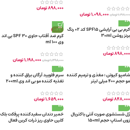
898,000
تومان
1,098,000
تومان
1,198,000
تومان
کرم بی بی آرایشی SPF15 کد 02 رنگ
-14%
برنز روشن 30ml
کرم ضد آفتاب حاوی SPF 30 بی اند
وی 100 ml
898,000
تومان
1,198,000
تومان
1,398,000
تومان
شامپو کیوتن ؛ مغذی و ترمیم کننده
سرم فلویید آرگان براق کننده و
مو حجم ۴۰۰ میلی لیتر
تغذیه کننده مو بی اند وی 200ml
848,000
تومان
1,659,000
تومان
ژل شستشوی صورت آنتی باکتریال
خمیر دندان سفیدکننده پرفکت بلک
زون استاپ حجم 150ml
کلین حاوی ریز ذرات کربن فعال
سیاه 85ml