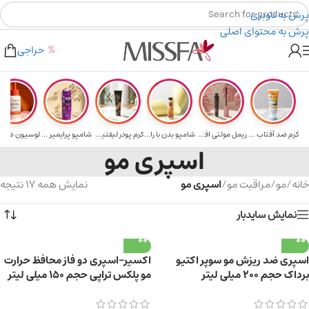
پرش به ناوبری
پرش به محتوای اصلی
هدیه برای خرید های بالای ۵ میلیون تومن
۲٪ تخفیف روی سبد خرید برای روش کارت به کارت
حراجی
کرم ضد آفتاب حا...
ریمل مولتی افکت...
شامپو بدن با را...
کرم پودر لیفتین...
شامپو پرایمیر پ...
اسپری مو
خانه
/
مو
/
مراقبت مو
/
اسپری مو
نمایش همه 17 نتیجه
نمایش سایدبار
اسپری ضد ریزش مو سوپر اکتیو
اکسیر-اسپری دو فاز محافظ حرارت
برداک حجم ۲۰۰ میلی لیتر
مو پلکس تراپی حجم 150 میلی لیتر