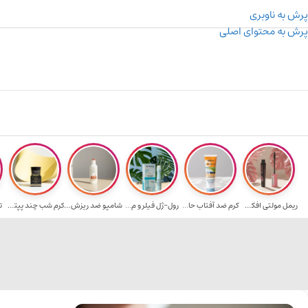
پرش به ناوبری
پرش به محتوای اصلی
۳۰۰ میسکوین (۳۰ هزار تومن) هدیه خرید اول
ریمل مولتی افکت...
کرم ضد آفتاب حا...
رول-ژل فیلر و م...
شامپو ضد ریزش و...
کرم شب چند پپتی...
ت