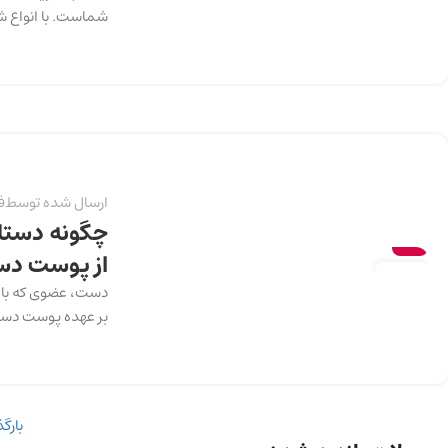
شماست. با انواع شو
ارسال شده توسط
ف
چگونه دستان
سلامت
از پوست د
13
دست، عضوی که با آ
دسامبر
بر عهده پوست دست ا
بارگ