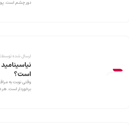
دور چشم است. پوست
ارسال شده توسط
ت
نیاسینامید ی
سلامت
است؟
13
وقتی نوبت به مراقب
دسامبر
برخوردار است. هر د