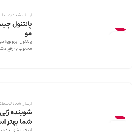
ارسال شده توسط
ت
پانتنول چیس
سلامت
مو
13
دسامبر
محبوب به رفع مشکل
ارسال شده توسط
ت
شوینده ژلی 
سلامت
شما بهتر ا
13
انتخاب شوینده منا
دسامبر