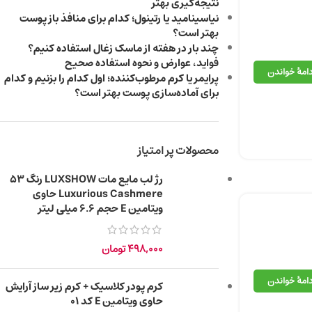
نتیجه‌گیری بهتر
نیاسینامید یا رتینول؛ کدام برای منافذ باز پوست
بهتر است؟
چند بار در هفته از ماسک زغال استفاده کنیم؟
فواید، عوارض و نحوه استفاده صحیح
دامهٔ خواندن
پرایمر یا کرم مرطوب‌کننده؛ اول کدام را بزنیم و کدام
برای آماده‌سازی پوست بهتر است؟
محصولات پر امتیاز
رژ لب مایع مات LUXSHOW رنگ 53
Luxurious Cashmere حاوی
ویتامین E حجم 6.6 میلی‌ لیتر
498,000
تومان
دامهٔ خواندن
کرم پودر کلاسیک + کرم زیر ساز آرایش
حاوی ویتامین E کد 01