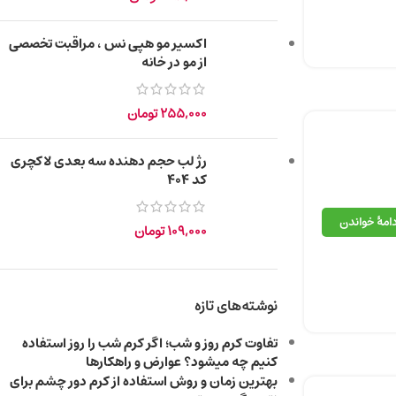
اکسیر مو هپی نس ، مراقبت تخصصی
از مو در خانه
255,000
تومان
رژ لب حجم دهنده سه بعدی لاکچری
کد 404
دامهٔ خواندن
109,000
تومان
نوشته‌های تازه
تفاوت کرم روز و شب؛ اگر کرم شب را روز استفاده
کنیم چه میشود؟ عوارض و راهکارها
بهترین زمان و روش استفاده از کرم دور چشم برای