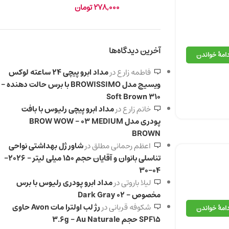
278,000
تومان
آخرین دیدگاه‌ها
دامهٔ خواندن
فاطمه زارع
در
مداد ابرو پیچی 24 ساعته لوکس
ویسیج مدل BROWISSIMO با برس حالت دهنده –
310 Soft Brown
خانم زارع
در
مداد ابرو پیچی رلیوس با بافت
پودری مدل BROW WOW – 03 MEDIUM
BROWN
اعظم رحمانی مطلق
در
شاور ژل بهداشتی نواحی
تناسلی بانوان و آقایان حجم 150 میلی لیتر – 2026-
04-30
لیلا باروتی
در
مداد ابرو پودری رلیوس با برس
مخصوص – 02 Dark Gray
شکوفه قربانی
در
رژ لب اولترا مات Avon حاوی
دامهٔ خواندن
SPF15 حجم 3.6g – Au Naturale