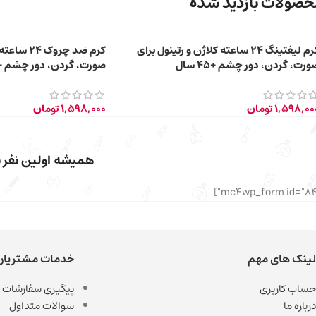
صولات بازدید شده​
کرم لیفتینگ ۲۴ ساعته کلاژن و رتینول برای
کرم ضد چروک
ورت، گردن، دور چشم +45 سال
صورت، گردن، دور چشم +55 سال
1,598,00
تومان
1,598,000
تومان
همیشه اولین نفر با
لینک های مهم
خدمات مشتریان
حساب کاربری
پیگیری سفارشات
درباره ما
سوالات متداول