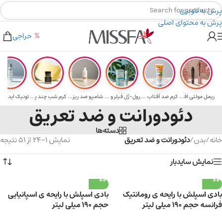
پرش به ناوبری
پرش به محتوای اصلی
هدیه برای خرید های بالای ۵ میلیون تومن
۲٪ تخفیف روی سبد خرید برای روش کارت به کارت
حراجی
ریمل مولتی افکت...
کرم ضد آفتاب حا...
رول-ژل فیلر و م...
شامپو ضد ریزش و...
کرم شب چند پپتی...
تونیک ایده آل 
دئودورانت و ضد تعریق
دسته‌ها
خانه
/
بدن
/
دئودورانت و ضد تعریق
نمایش 1–24 از 51 نتیجه
نمایش سایدبار
بادی اسپلش با رایحه ی رومانتیک
بادی اسپلش با رایحه ی اسپانیایی
فرانسه حجم ۱۹۰ میلی لیتر
حجم ۱۹۰ میلی لیتر