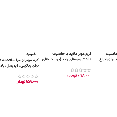
 خاصیت
کرم موبر ملایم با خاصیت
ناموجود
برای انواع
کاهش موهای زاید (پوست های
حساس)
برای بیکینی، زیر بغل، پاها
بازوها 120 میلی لیتر
698,000
تومان
159,000
تومان