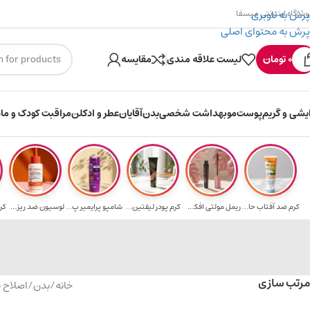
پرش به ناوبری
وشگاه اینترنتی میسفا
پرش به محتوای اصلی
۳۰۰ میسکوین (۳۰ هزار تومن) هدیه خرید اول
0
تومان
لیست علاقه مندی
مقایسه
ایشی و گریم
پوست
مو
بهداشت شخصی
بدن
آقایان
عطر و ادکلن
مراقبت کودک و ماد
کرم ضد آفتاب حا...
ریمل مولتی افکت...
کرم پودر لیفتین...
شامپو پرایمیر پ...
لوسیون ضد ریزش ...
کر
مرتب سازی
خانه
/
بدن
/
اصلاح 