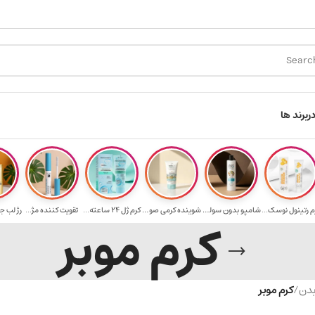
ارسال رایگان برای خرید ۳.۵ میلیون به یالا
هدیه 
ر
برند ها
م رتینول نوسک...
شامپو بدون سولف...
شوینده کرمی صور...
کرم ژل ۲۴ ساعته...
تقویت‌ کننده مژ...
رژ لب ج
کرم موبر
بدن
/
کرم موبر