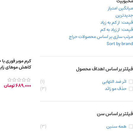
محبوبیت
میانگین امتیاز
جدیدترین
قیمت: از کم به زیاد
قیمت: از زیاد به کم
مرتب سازی بر اساس محصولات حراج
Sort by brand
کرم موبر فوری با
کاهش موهای زاید 
فیلتر بر اساس اهداف محصول
پوستها
اثر ضد التهابی
(1)
689,000
تومان
حذف مو زائد
(3)
فیلتر بر اساس سن
همه سنین
(3)