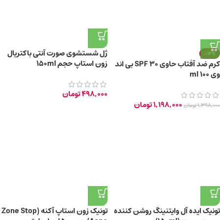
ژل شستشوی صورت آنتی باکتریال
-14%
زون استاپ حجم 150ml
کرم ضد آفتاب حاوی SPF 30 بی اند
وی 100 ml
498,000
تومان
1,198,000
تومان
1,398,000
تومان
تونیک ایده آل وایتنینگ روشن کننده
تونیک زون استاپ آکنه (Zone Stop