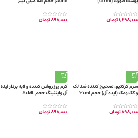
پوست صورت (150ml)
Acne) حجم ۱۵۰ میلی لیتر
1,298,000
تومان
898,000
تومان
سرم کرکتیو، تصحیح کننده ضد لک
کرم روز روشن کننده و لایه بردار ایده
و کک ومک (ایده آل) حجم 30ml
آل وایتنینگ حجم 50ML
898,000
تومان
898,000
تومان