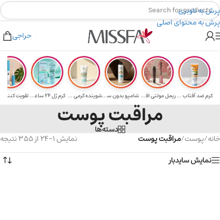
پرش به ناوبری
پرش به محتوای اصلی
هدیه برای خرید های بالای ۵ میلیون تومن
۲٪ تخفیف روی سبد خرید برای روش کارت به کارت
حراجی
کرم ضد آفتاب حا...
ریمل مولتی افکت...
شامپو بدون سولف...
شوینده کرمی صور...
کرم ژل ۲۴ ساعته...
تقویت‌ کننده م
مراقبت پوست
دسته‌ها
خانه
/
پوست
/
مراقبت پوست
نمایش 1–24 از 355 نتیجه
نمایش سایدبار