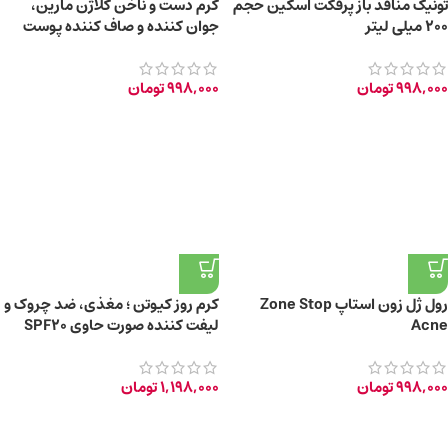
تونیک منافذ باز پرفکت اسکین حجم
کرم دست و ناخن کلاژن مارین،
200 میلی لیتر
جوان کننده و صاف کننده پوست
حجم 100 میلی لیتر
998,000
تومان
998,000
تومان
رول ژل زون استاپ Zone Stop
کرم روز کیوتن ؛ مغذی، ضد چروک و
Acne
لیفت کننده صورت حاوی SPF20
998,000
تومان
1,198,000
تومان