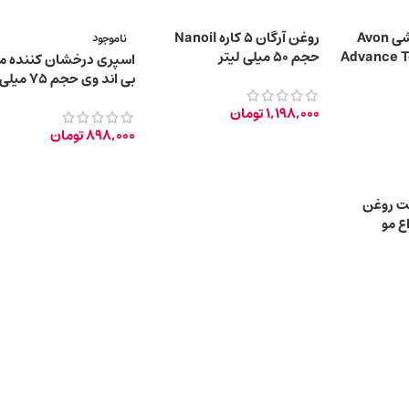
روغن آرگان مراکشی Avon
روغن آرگان ۵ کاره Nanoil
ناموجود
Advance Tec
حجم 50 میلی لیتر
اسپری درخشان کننده مو
بی اند وی حجم ۷۵ میلی لیتر
1,198,000
تومان
898,000
تومان
ت روغن
ع مو