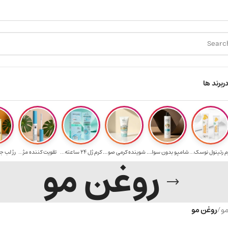
ارسال رایگان برای خرید ۳.۵ میلیون به یالا
هدیه
ر
برند ها
م رتینول نوسک...
شامپو بدون سولف...
شوینده کرمی صور...
کرم ژل ۲۴ ساعته...
تقویت‌ کننده مژ...
رژ لب ج
روغن مو
مو
/
روغن مو