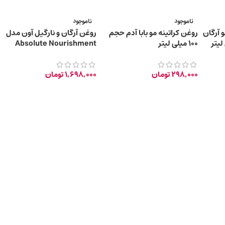
ناموجود
ناموجود
 آرگان
روغن کراتینه مو بابا آدم حجم
روغن آرگان و نارگیل آون مدل
100 میلی لیتر
Absolute Nourishment
حجم 100 میلی لیتر
298,000
تومان
1,698,000
تومان