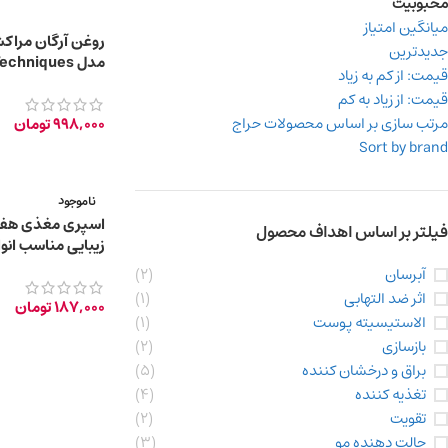
محبوبیت
میانگین امتیاز
جدیدترین
مدل hniques
قیمت: از کم به زیاد
حجم 30 میلی لیتر
قیمت: از زیاد به کم
مرتب سازی بر اساس محصولات حراج
998,000
تومان
Sort by brand
ناموجود
اسپری مغذی هف
فیلتر بر اساس اهداف محصول
زیبایی مناسب انوا
آبرسان
(2)
اثر ضد التهابی
(1)
187,000
تومان
الاستیسیته پوست
(1)
بازسازی
(2)
براق و درخشان کننده
(5)
تغذیه کننده
(4)
تقویت
(2)
حالت دهنده مو
(3)