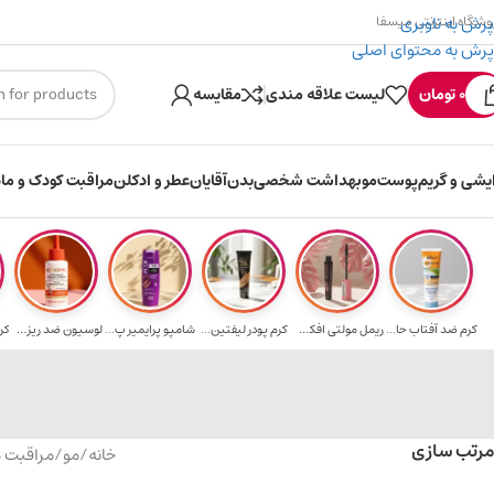
پرش به ناوبری
وشگاه اینترنتی میسفا
پرش به محتوای اصلی
۳۰۰ میسکوین (۳۰ هزار تومن) هدیه خرید اول
0
تومان
لیست علاقه مندی
مقایسه
ایشی و گریم
پوست
مو
بهداشت شخصی
بدن
آقایان
عطر و ادکلن
مراقبت کودک و ماد
کرم ضد آفتاب حا...
ریمل مولتی افکت...
کرم پودر لیفتین...
شامپو پرایمیر پ...
لوسیون ضد ریزش ...
کر
مرتب سازی
خانه
/
مو
/
مراقبت 