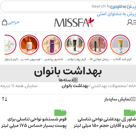
پرش به ناوبری
پرش به محتوای اصلی
هدیه برای خرید های بالای ۵ میلیون تومن
۲٪ تخفیف روی سبد خرید برای روش کارت به کارت
حراجی
کرم ضد آفتاب حا...
ریمل مولتی افکت...
کرم پودر لیفتین...
شامپو پرایمیر پ...
لوسیون ضد ریزش ...
بهداشت بانوان
دسته‌ها
خانه
/
محصولات بهداشتی
/
بهداشت بانوان
نمایش همه 11 نتیجه
نمایش سایدبار
شاور ژل بهداشتی نواحی تناسلی
فوم شستشو نواحی تناسلی برای
بانوان و آقایان حجم 150 میلی لیتر
پوست بسیار حساس 175 میلی لیتر