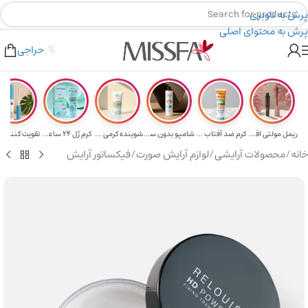
پرش به ناوبری
پرش به محتوای اصلی
هدیه برای خرید های بالای ۵ میلیون تومن
۲٪ تخفیف روی سبد خرید برای روش کارت به کارت
حراجی
ریمل مولتی افکت...
کرم ضد آفتاب حا...
شامپو بدون سولف...
شوینده کرمی صور...
کرم ژل ۲۴ ساعته...
تقویت‌ کننده م
خانه
/
محصولات آرایشی
/
لوازم آرایش صورت
/
فیکساتور آرایش