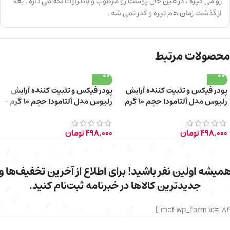
رو می گیره ، در عین حال پوست رو مرطوب و باطراوت نگه می داره . بعد
از گذشت زمان هم تیره و کدر نمی شه .
محصولات مرتبط
پودر فیکس و تثبیت کننده آرایش
پودر فیکس و تثبیت کننده آرایش
رلیوس مدل آلتامودا حجم 10 گرم
رلیوس مدل آلتامودا حجم 10 گرم –
Tone 03
498,000
تومان
498,000
تومان
میشه اولین نفر باشید! برای اطلاع از آخرین تخفیف‌ها و
جدیدترین کالاها در خبرنامه ثبت‌نام کنید.