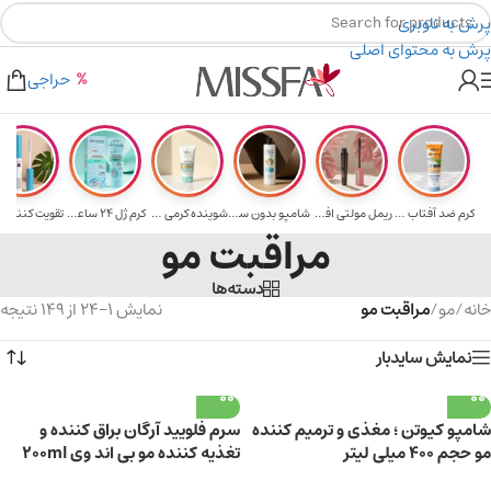
پرش به ناوبری
پرش به محتوای اصلی
هدیه برای خرید های بالای ۵ میلیون تومن
۲٪ تخفیف روی سبد خرید برای روش کارت به کارت
حراجی
کرم ضد آفتاب حا...
ریمل مولتی افکت...
شامپو بدون سولف...
شوینده کرمی صور...
کرم ژل ۲۴ ساعته...
تقویت‌ کننده م
مراقبت مو
دسته‌ها
خانه
/
مو
/
مراقبت مو
نمایش 1–24 از 149 نتیجه
نمایش سایدبار
شامپو کیوتن ؛ مغذی و ترمیم کننده
سرم فلویید آرگان براق کننده و
مو حجم ۴۰۰ میلی لیتر
تغذیه کننده مو بی اند وی 200ml