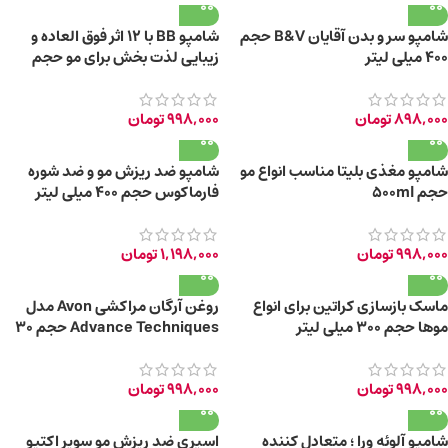
شامپو سر و بدن آقایان B&V حجم
شامپو BB با 12 اثر فوق العاده و
400 میلی لیتر
زیبایی لذت بخش برای مو حجم
470ml
898,000
تومان
998,000
تومان
شامپو مغذی بلیتا مناسب انواع مو
شامپو ضد ریزش مو و ضد شوره
حجم 500ml
فارماکوس حجم ۴۰۰ میلی لیتر
998,000
تومان
1,198,000
تومان
ماسک بازسازی کراتین برای انواع
روغن آرگان مراکشی Avon مدل
موها حجم ۳۰۰ میلی لیتر
Advance Techniques حجم 30
میلی لیتر
998,000
تومان
998,000
تومان
شامپو آلوئه ورا ؛ متعادل کننده
اسپری ضد ریزش مو سوپر اکتیو