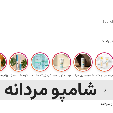
ارسال رایگان برای خرید ۳.۵ میلیون به یالا
ر
برند ها
م رتینول نوسک...
شامپو بدون سولف...
شوینده کرمی صور...
کرم ژل ۲۴ ساعته...
تقویت‌ کننده مژ...
رژ لب ج
شامپو مردانه
 مردانه