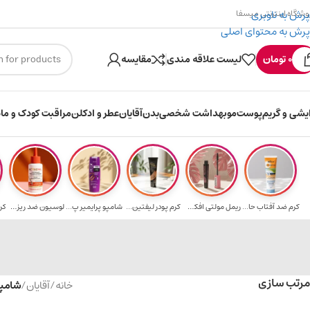
پرش به ناوبری
وشگاه اینترنتی میسفا
پرش به محتوای اصلی
۳۰۰ میسکوین (۳۰ هزار تومن) هدیه خرید اول
0
تومان
لیست علاقه مندی
مقایسه
ایشی و گریم
پوست
مو
بهداشت شخصی
بدن
آقایان
عطر و ادکلن
مراقبت کودک و ماد
کرم ضد آفتاب حا...
ریمل مولتی افکت...
کرم پودر لیفتین...
شامپو پرایمیر پ...
لوسیون ضد ریزش ...
کر
مرتب سازی
خانه
/
آقایان
/
شامپو