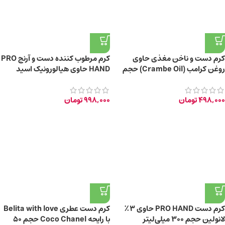
کرم دست و ناخن مغذی حاوی
کرم مرطوب کننده دست و آرنج PRO
روغن کرامب (Crambe Oil) حجم
HAND حاوی هیالورونیک اسید
۱۰۰ میلی لیتر
حجم ۳۰۰ میلی‌لیتر
498,000
تومان
998,000
تومان
کرم دست PRO HAND حاوی ۳٪
کرم دست عطری Belita with love
لانولین حجم 300 میلی‌لیتر
با رایحه Coco Chanel حجم 50