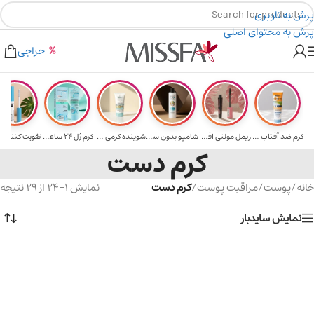
پرش به ناوبری
پرش به محتوای اصلی
ه برای خرید های بالای ۵ میلیون تومن
۲٪ تخفیف روی سبد خرید برای روش کارت به کارت
حراجی
کرم ضد آفتاب حا...
ریمل مولتی افکت...
شامپو بدون سولف...
شوینده کرمی صور...
کرم ژل ۲۴ ساعته...
تقویت‌ کننده م
کرم دست
خانه
/
پوست
/
مراقبت پوست
/
کرم دست
نمایش 1–24 از 29 نتیجه
نمایش سایدبار