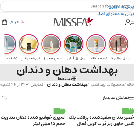
پرش به ناوبری
پرش به محتوای اصلی
هدیه برای خرید های بالای ۵ میلیون تومن
۲٪ تخفیف روی سبد خرید برای روش کارت به کارت
حراجی
ریمل مولتی افکت...
کرم ضد آفتاب حا...
رول-ژل فیلر و م...
شامپو ضد ریزش و...
کرم شب چند پپتی...
تونیک ایده آل 
بهداشت دهان و دندان
دسته‌ها
خانه
/
محصولات بهداشتی
/
بهداشت دهان و دندان
نمایش 1–24 از 44 نتیجه
نمایش سایدبار
خمیر دندان سفیدکننده پرفکت بلک
اسپری خوشبو کننده دهان دنتاویت
کلین حاوی ریز ذرات کربن فعال
حجم 15 میلی لیتر
سیاه 85ml