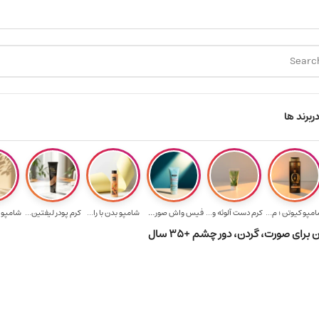
د ۳.۵ میلیون به یالا
هدیه برای خرید های بالای ۵ میلیون تومن
ر
برند ها
مپو کیوتن ؛ م...
کرم دست آلوئه و...
فیس واش صورت آک...
شامپو بدن با را...
کرم پودر لیفتین...
شامپو پ