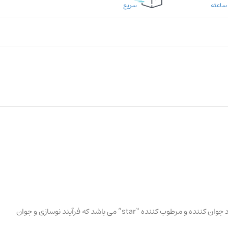
سریع
کرم ۲۴ ساعته و مرطوب کننده کلاژن و رتینول، صافی، استحکام و درخشندگی پوست را برایتان به ارمغان می آورد. فرمول منحصر به فرد این کرم ترکیبی از مواد جوان کننده و مرطوب کننده “star” می باشد که فرآیند نوسازی و جوان