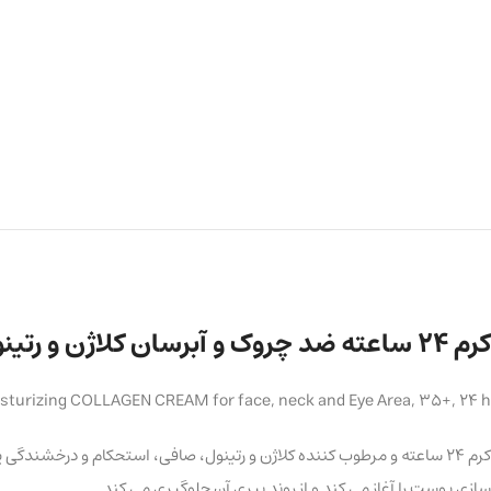
کرم ۲۴ ساعته ضد چروک و آبرسان کلاژن و رتینول برای صورت، گردن، دور چشم +35 سال
urizing COLLAGEN CREAM for face, neck and Eye Area, 35+, 24 h
سازی پوست را آغاز می کند و از روند پیری آن جلوگیری می کند.