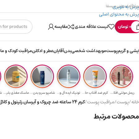
پرش به ناوبری
وشگاه اینترنتی میسفا
پرش به محتوای اصلی
۳۰۰ میسکوین (۳۰ هزار تومن) هدیه خرید اول
ارسال رایگان برای خری
0
تومان
لیست علاقه مندی
مقایسه
ایشی و گریم
پوست
مو
بهداشت شخصی
بدن
آقایان
عطر و ادکلن
مراقبت کودک و ماد
ریمل مولتی افکت...
کرم ضد آفتاب حا...
تونیک ایده آل و...
شامپو سر و بدن ...
ماسک مغذی بلیتا...
شا
خانه
/
پوست
/
مراقبت پوست
/
کرم ۲۴ ساعته ضد چروک و آبرسان رتینول و کلاژن برای صورت، گردن، دور چشم +35 سال
محصولات مرتبط