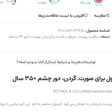
بودن کالا
بازگشت
۲۴ ساعته
مقایسه
افزودن به لیست علاقه‌مندی‌ها
شناسه محصول:
4810153037251
دسته:
مراقبت پوست
,
مرطوب کننده و آبرسان
,
پوست
,
کرم ۲۴ ساعته
توضیحات
هزینه و شرایط ارسال
از کجا بدونم اصله؟
RETINOL & COLLAGEN meduza Moist