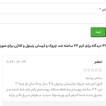
*
نام
31 دیدگاه برای
کرم ۲۴ ساعته ضد چروک و آبرسان رتینول و کلاژن برای صورت، گردن، دور چشم +35 سال
اعظم
2026-03-29
سلام برشما
فرق کرم ضد چروک وابرسان ریتنول ۳۵ سال و۵۰ سال تو چیه؟؟
من ۳۴ سالمه،پوستم مختلطه،منافذ پوستمم یکم بازه،خط خنده مم
عمیق شده،شما کدوم کرم وپیشنهاد میدید میخوام سریع تاثیر بزاره