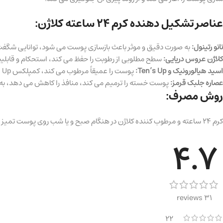
عناصر تشکیل دهنده کرم ۲۴ ساعته کلاژن:
نانو رتینول:
به صورت دقیق و موثر باعث بازسازی پوست می شود، توانایی شگفت ا
کلاژن عروس دریایی:
سطح مطلوبی از رطوبت را حفظ می کند، استحکام و قابلیت
اسید هیالورونیک و Ten’s Up:
پوست را عمیقاً مرطوب می کند، کمپلکس Ten’s Up اثر لیفتینگ قابل مشاهده دارد و چین و چروک را صاف می کند.
عصاره جلبک قرمز:
پوست خسته را ترمیم می کند، منافذ را کاهش می دهد، 
روش مصرف:
کرم ۲۴ ساعته و مرطوب کننده کلاژن در هنگام صبح و یا شب روی پوست تمیز شده ی صورت، گردن و اطراف چشم استفاده شود.
4.7
31 reviews
22