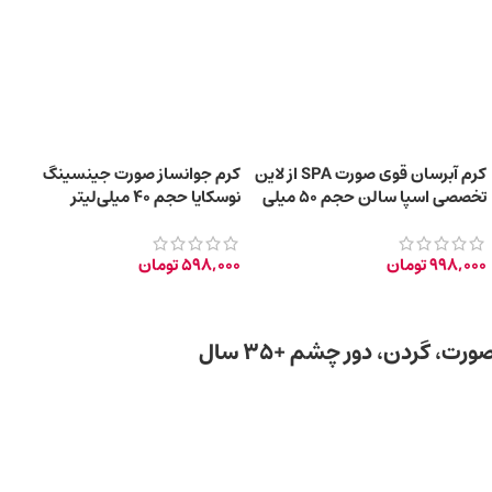
کرم آبرسان قوی صورت SPA از لاین
کرم جوانساز صورت جینسینگ
تخصصی اسپا سالن حجم 50 میلی
نوسکایا حجم 40 میلی‌لیتر
لیتر
998,000
تومان
598,000
تومان