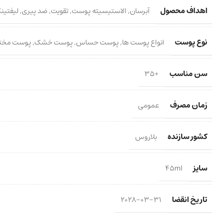
اهداف محصول
آبرسان
,
الاستیسیته پوست
,
تقویت
,
ضد پیری
,
لیفتین
نوع پوست
انواع پوست ها
,
پوست حساس
,
پوست خشک
,
پوست مخت
سن مناسب
+35
زمان مصرف
عمومی
کشور سازنده
بلاروس
سایز
45ml
تاریخ انقضا
2028-03-31