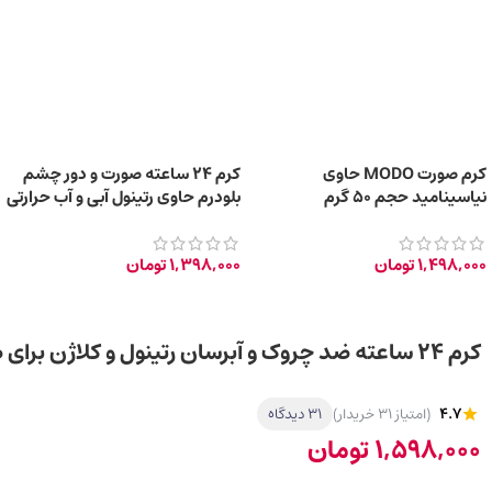
کرم صورت MODO حاوی
کرم 24 ساعته صورت و دور چشم
نیاسینامید حجم 50 گرم
بلودرم حاوی رتینول آبی و آب حرارتی
حجم 45 میلی‌لیتر
1,498,000
تومان
1,398,000
تومان
کرم ۲۴ ساعته ضد چروک و آبرسان رتینول و کلاژن برای صورت، گردن، دور چشم +35 سال
4.7
(امتیاز 31 خریدار)
31 دیدگاه
1,598,000
تومان