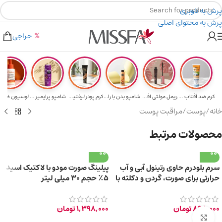
پرش به ناوبری
پرش به محتوای اصلی
هدیه برای خرید های بالای ۵ میلیون تومن
۲٪ تخفیف روی سبد خرید برای روش کارت به کارت
حراجی
کرم ضد آفتاب حا...
ریمل مولتی افکت...
شامپو بدن با را...
کرم پودر لیفتین...
شامپو پرایمیر پ...
خانه
/
پوست
/
مراقبت پوست
محصولات مرتبط
سرم بلودرم حاوی رتینول آبی و آب
پیلینگ صورت مودو با لاکتیک اسید
حرارتی برای صورت، گردن و دکلته با
۵٪ حجم ۳۰ میلی لیتر
حجم 30 میلی‌لیتر
898,000
تومان
1,398,000
تومان
برای بزرگ‌نمایی کلیک کنید