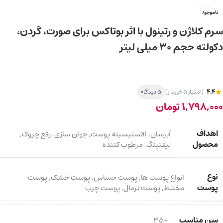
ناموجود
سرم کلاژن و رتینول با اثر بوتاکس برای صورت، گردن،
دکولته حجم ۳۰ میلی لیتر
4.4
(امتیاز 5 خریدار)
5 دیدگاه
1,798,000
تومان
اهداف
آبرسان
,
الاستیسیته پوست
,
جوان سازی
,
رفع چروک
,
محصول
لیفتینگ
,
مرطوب کننده
نوع
انواع پوست ها
,
پوست حساس
,
پوست خشک
,
پوست
پوست
مختلط
,
پوست نرمال
,
پوست چرب
سن مناسب
+35