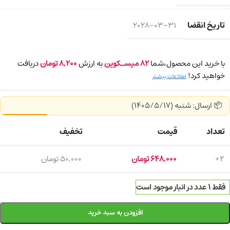
تاریخ انقضا
2028-03-31
با خرید این محصول،شما
82
میسـکوین
به ارزش
8,200
تومان
دریافت
خواهید کرد!
اطلاعات بیشتر
📦 ارسال: شنبه (1405/5/17)
تعداد
قیمت
تخفیف
2+
648,000
تومان
50,000
تومان
فقط 1 عدد در انبار موجود است
افزودن به سبد خرید