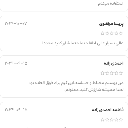
استفاده میکنم
پریسا مرتضوی
2024-10-07
عالی بسیار عالی.لطفا حتما حتما شارز کنید مجددا
احمدی زاده
2024-09-15
من پوستم مختلط و حساسه.این کرم برام فوق العاده بود.
لطفا همیشه شارژش کنید.ممنونم.
فاطمه احمدی زاده
2024-09-15