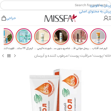
پرش به ناوبری
پرش به محتوای اصلی
یه برای خرید های بالای ۵ میلیون تومن
۲٪ تخفیف روی سبد خرید برای روش کارت به کارت
حراجی
کرم ضد آفتاب حا...
ریمل مولتی افکت...
شامپو بدون سولف...
شوینده کرمی صور...
کرم ژل ۲۴ ساعته...
تقویت‌ کننده م
خانه
/
پوست
/
مراقبت پوست
/
مرطوب کننده و آبرسان