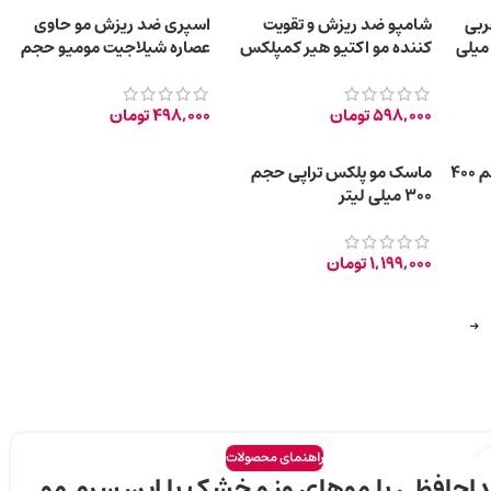
ربی
شامپو ضد ریزش و تقویت
اسپری ضد ریزش مو حاوی
وزی در شب) حجم ۲۰۰ میلی
کننده مو اکتیو هیر کمپلکس
عصاره شیلاجیت مومیو حجم
250ML
۱۵۰ میلی لیتر
598,000
تومان
498,000
تومان
شامپو پرایمیر پلکس حجم ۴۰۰
ماسک مو پلکس تراپی حجم
300 میلی لیتر
1,199,000
تومان
→
راهنمای محصولات
احافظی با موهای وز و خشک با این سرم مو