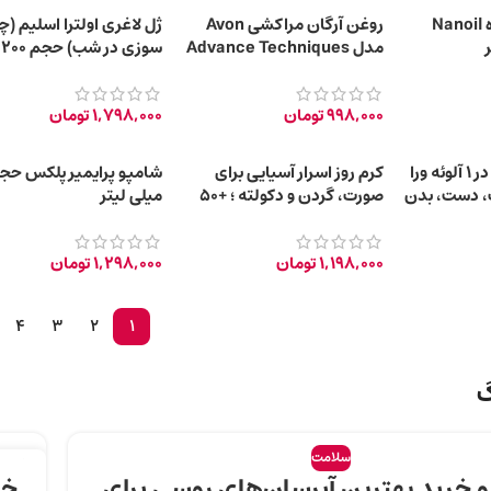
روغن آرگان ۵ کاره Nanoil
روغن آرگان مراکشی Avon
ژل لاغری اولترا اسلیم (چ
مدل Advance Techniques
س
حجم 30 میلی لیتر
لیتر
998,000
تومان
1,798,000
تومان
ژل چند منظوره 7 در 1 آلوئه ورا
کرم روز اسرار آسیایی برای
، دست، بدن
صورت، گردن و دکولته ؛ +50
میلی لیتر
سال
1,198,000
تومان
1,298,000
تومان
4
3
2
1
گ
سلامت
29
 خرید بهترین آبرسان‌های روسی برای
خد
آوریل