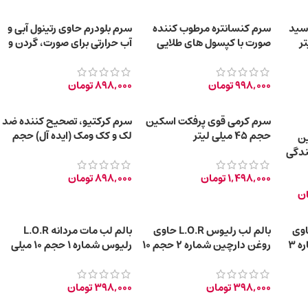
سید
سرم کنسانتره مرطوب‌ کننده
سرم بلودرم حاوی رتینول آبی و
صورت با کپسول‌ های طلایی
آب حرارتی برای صورت، گردن و
ویتامین حجم 30 میلی‌ لیتر
دکلته با حجم 30 میلی‌لیتر
998,000
تومان
898,000
تومان
سرم کرمی قوی پرفکت اسکین
سرم کرکتیو، تصحیح کننده ضد
حجم ۴۵ میلی لیتر
لک و کک ومک (ایده آل) حجم
ن
30ml
ندگی
1,498,000
تومان
898,000
تومان
ان
یوس L.O.R حاوی
بالم لب رلیوس L.O.R حاوی
بالم لب مات مردانه L.O.R
روغن اسطوخودوس شماره ۳
روغن دارچین شماره ۲ حجم 10
رلیوس شماره ۱ حجم 10 میلی
میلی لیتر
لیتر
398,000
تومان
398,000
تومان