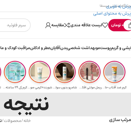
پرش به ناوبری
وشگاه اینترنتی میسفا
پرش به محتوای اصلی
۳۰۰ میسکوین (۳۰ هزار تومن) هدیه خرید اول
0
تومان
لیست علاقه مندی
مقایسه
ایشی و گریم
پوست
مو
بهداشت شخصی
بدن
آقایان
عطر و ادکلن
مراقبت کودک و ماد
کرم ضد آفتاب حا...
ریمل مولتی افکت...
شامپو بدون سولف...
شوینده کرمی صور...
کرم ژل ۲۴ ساعته...
ت
نتیجه 
مرتب سازی
خانه
/
محصولات
/
ن