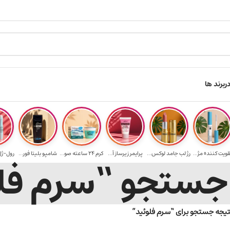
ارسال رایگان برای خرید ۳.۵ میلیون به یالا
هدیه
ر
برند ها
قویت‌ کننده مژ...
رژ لب جامد لوکس...
پرایمر زیرساز آ...
کرم 24 ساعته صو...
شامپو بلیتا فور...
رول-ژل 
جستجو “سرم فل
تیجه جستجو برای “سرم فلوئید”