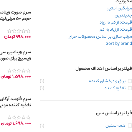
محبوبیت
میانگین امتیاز
جدیدترین
حجم 50 میلی‌لیتر
قیمت: از کم به زیاد
قیمت: از زیاد به کم
مرتب سازی بر اساس محصولات حراج
998,000
تومان
Sort by brand
سرم ویتامین سی 
ویسیج برای صورت
حجم 30 میلی لیتر
فیلتر بر اساس اهداف محصول
1,598,000
تومان
براق و درخشان کننده
(1)
تغذیه کننده
(1)
سرم فلویید آرگان 
تغذیه کننده مو بی
200ml
فیلتر بر اساس سن
1,698,000
تومان
همه سنین
(1)