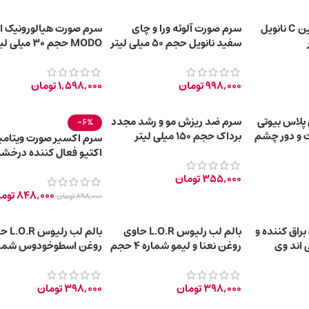
سرم صورت ویتامین C نانویل
سرم صورت آلوئه ورا و چای
سرم صورت هیالورونیک ا
سفید نانویل حجم 50 میلی لیتر
MODO حجم 30 میلی‌ لیتر
998,000
تومان
1,598,000
تومان
پلاس بیوتی
سرم ضد ریزش مو و رشد مجدد
-6%
 و دور چشم
برداک حجم 150 میلی لیتر
سرم اکسیر صورت ویتامی
اکتیو فعال کننده درخش
30 میلی لیتر
355,000
تومان
848,000
توم
898,000
تومان
براق کننده و
بالم لب رلیوس L.O.R حاوی
بالم لب رل
 اند وی
روغن نعنا و لیمو شماره ۴ حجم
10 میلی لیتر
حجم 10 میلی لیتر
398,000
تومان
398,000
تومان