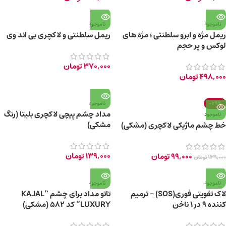
ناموجود
ناموجود
ریمل مژه و ابرو سلطنتی ؛ مژه های
ریمل سلطنتی و لاکچری بی اند وی
لوکس و پر حجم
370,000
تومان
498,000
تومان
-29%
ناموجود
‫مداد چشم پیچی لاکچری بلیتا (رنگ
ناموجود
مشکی)
خط چشم ماژیکی لاکچری (مشکی)
139,000
تومان
99,000
تومان
139,000
تومان
ناموجود
ناموجود
لاک تقویتی فوری(SOS) – ترمیم
تاتو مداد برای چشم “KAJAL
کننده 9 در 1 ناخن
LUXURY” کد 582 (مشکی)