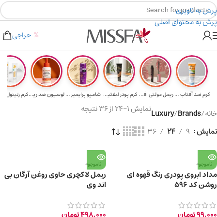
پرش به ناوبری
پرش به محتوای اصلی
هدیه برای خرید های بالای ۵ میلیون تومن
۲٪ تخفیف روی سبد خرید برای روش کارت به کارت
حراجی
کرم ضد آفتاب حا...
ریمل مولتی افکت...
کرم پودر لیفتین...
شامپو پرایمیر پ...
لوسیون ضد ریزش ...
نمایش 1–24 از 36 نتیجه
خانه
/
Brands
/
Luxury
نمایش
9
24
36
ناموجود
ناموجود
مداد ابروی پودری رنگ قهوه ای
ریمل لاکچری حاوی روغن آرگان بی
روشن کد 596
اند وی
99,000
تومان
498,000
تومان