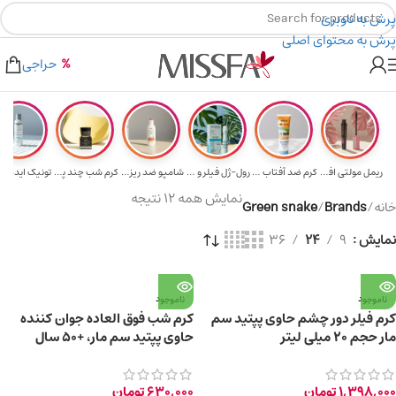
پرش به ناوبری
پرش به محتوای اصلی
هدیه برای خرید های بالای ۵ میلیون تومن
۲٪ تخفیف روی سبد خرید برای روش کارت به کارت
حراجی
ریمل مولتی افکت...
کرم ضد آفتاب حا...
رول-ژل فیلر و م...
شامپو ضد ریزش و...
کرم شب چند پپتی...
تونیک ایده آل 
نمایش همه 12 نتیجه
خانه
/
Brands
/
Green snake
نمایش
9
24
36
ناموجود
ناموجود
کرم فیلر دور چشم حاوی پپتید سم
کرم شب فوق العاده جوان کننده
مار حجم ۲۰ میلی لیتر
حاوی پپتید سم مار، +50 سال
1,398,000
تومان
630,000
تومان