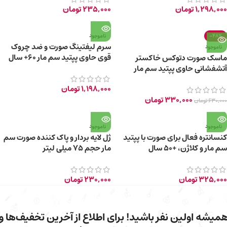
1,298,000
تومان
235,000
تومان
-48%
ناموجود
سرم لیفتینگ صورت و ضد چروک
ناموجود
قوی حاوی پپتید سم مار 60+ سال
ماسک صورت دتوکس خاکستر
حجم 30 گرم
آتشفشانی حاوی پپتید سم مار
1,198,000
تومان
330,000
تومان
630,000
تومان
ناموجود
ناموجود
کنسانتره فعال برای صورت با پپتید
ژل لایه بردار و پاک کننده صورت سم
سم مار و کلاژن، +50 سال
مار حجم ۷۵ میلی لیتر
325,000
تومان
230,000
تومان
میشه اولین نفر باشید! برای اطلاع از آخرین تخفیف‌ها و