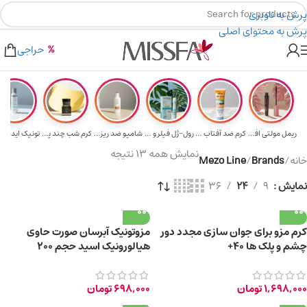
پرش به ناوبری
پرش به محتوای اصلی
هدیه برای خرید های بالای ۵ میلیون تومن
۲٪ تخفیف روی سبد خرید برای روش کارت به کارت
حراجی
ریمل مولتی افکت...
کرم ضد آفتاب حا...
رول-ژل فیلر و م...
شامپو ضد ریزش و...
کرم شب چند پپتی...
تونیک ایده آل 
نمایش همه 13 نتیجه
خانه
/
Brands
/
Mezo Line
نمایش
9
24
36
کرم مزو برای جوان سازی مجدد دور
مزوتونیک آبرسان صورت حاوی
چشم و پلک ها 40+
هیالورونیک‌ اسید حجم 200
میلی‌لیتر
1,698,000
تومان
698,000
تومان