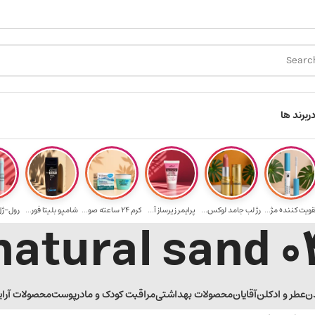
ارسال رایگان برای خرید ۳.۵ میلیون به یالا
هدیه بر
ر
برند ها
قویت‌ کننده مژ...
رژ لب جامد لوکس...
پرایمر زیرساز آ...
کرم 24 ساعته صو...
شامپو بلیتا فور...
رول-ژل 
04 natural
ن
عطر و ادکلن
آقایان
محصولات بهداشتی
مراقبت کودک و مادر
پوست
محصولات آرا