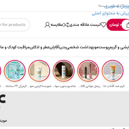
پرش به ناوبری
وشگاه اینترنتی میسفا
پرش به محتوای اصلی
۳۰۰ میسکوین (۳۰ هزار تومن) هدیه خرید اول
0
تومان
لیست علاقه مندی
مقایسه
ایشی و گریم
پوست
مو
بهداشت شخصی
بدن
آقایان
عطر و ادکلن
مراقبت کودک و ماد
کرم ضد آفتاب حا...
ریمل مولتی افکت...
شامپو بدون سولف...
شوینده کرمی صور...
کرم ژل ۲۴ ساعته...
ت
 sand
مو
بد