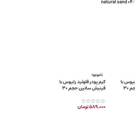
04 natural sand
/
ناموجود
لیوس با
کرم پودر فلوئید رلیوس با
فینیش ساتین حجم 30
فینیش ساتین حجم 30
میلی‌لیتر – 04 natural sand
589,000
تومان