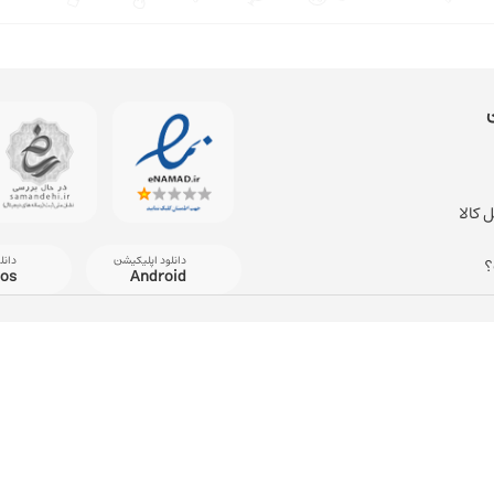
 کالا
دانلود اپلیکیشن
دانل
؟
ios
Android