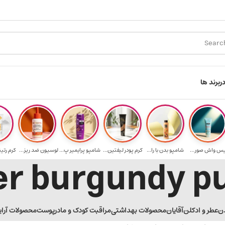
ارسال رایگان برای خرید ۳.۵ میلیون به یالا
هدیه بر
ر
برند ها
فیس واش صورت آک...
شامپو بدن با را...
کرم پودر لیفتین...
شامپو پرایمیر پ...
لوسیون ضد ریزش ...
کرم رتی
ن
عطر و ادکلن
آقایان
محصولات بهداشتی
مراقبت کودک و مادر
پوست
محصولات آرا