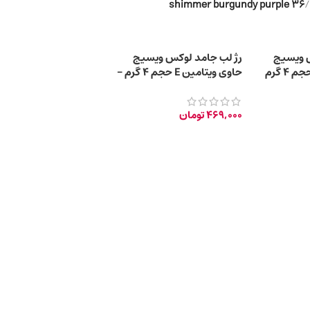
36 shimmer burgundy purple
/
س ویسیج
رژ لب جامد لوکس ویسیج
حاوی ویتامین E حجم 4 گرم –
36 shimmer burgundy
purple
469,000
تومان