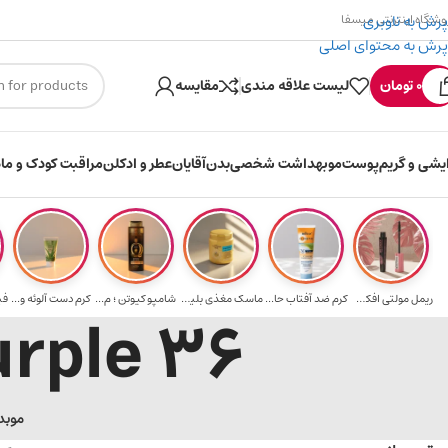
پرش به ناوبری
وشگاه اینترنتی میسفا
پرش به محتوای اصلی
۳۰۰ میسکوین (۳۰ هزار تومن) هدیه خرید اول
0
تومان
لیست علاقه مندی
مقایسه
ایشی و گریم
پوست
مو
بهداشت شخصی
بدن
آقایان
عطر و ادکلن
مراقبت کودک و ماد
ریمل مولتی افکت...
کرم ضد آفتاب حا...
ماسک مغذی بلیتا...
شامپو کیوتن ؛ م...
کرم دست آلوئه و...
36 shimmer burgundy purple
مو
بد