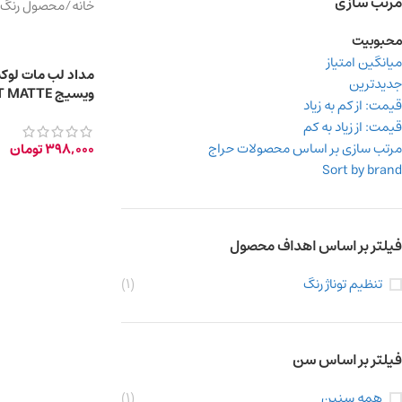
مرتب سازی
خانه
/
محصول رنگ
محبوبیت
میانگین امتیاز
مداد لب مات لو
جدیدترین
ویسیج SOFT MATTE
قیمت: از کم به زیاد
قیمت: از زیاد به کم
مرتب سازی بر اساس محصولات حراج
398,000
تومان
Sort by brand
فیلتر بر اساس اهداف محصول
تنظیم توناژ رنگ
(1)
فیلتر بر اساس سن
همه سنین
(1)