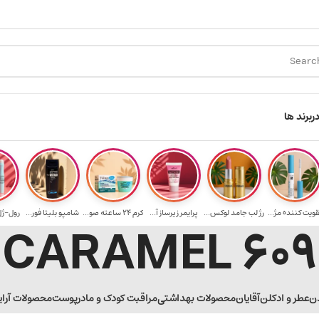
ارسال رایگان برای خرید ۳.۵ میلیون به یالا
ر
برند ها
قویت‌ کننده مژ...
رژ لب جامد لوکس...
پرایمر زیرساز آ...
کرم 24 ساعته صو...
شامپو بلیتا فور...
رول-ژل 
609 CARAMEL
ن
عطر و ادکلن
آقایان
محصولات بهداشتی
مراقبت کودک و مادر
پوست
محصولات آرا