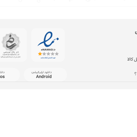
 کالا
دانلود اپلیکیشن
دانل
؟
ios
Android