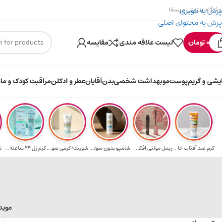
پرش به ناوبری
وشگاه اینترنتی میسفا
پرش به محتوای اصلی
۳۰۰ میسکوین (۳۰ هزار تومن) هدیه خرید اول
0
تومان
لیست علاقه مندی
مقایسه
ایشی و گریم
پوست
مو
بهداشت شخصی
بدن
آقایان
عطر و ادکلن
مراقبت کودک و ماد
کرم ضد آفتاب حا...
ریمل مولتی افکت...
شامپو بدون سولف...
شوینده کرمی صور...
کرم ژل ۲۴ ساعته...
ت
مو
بد