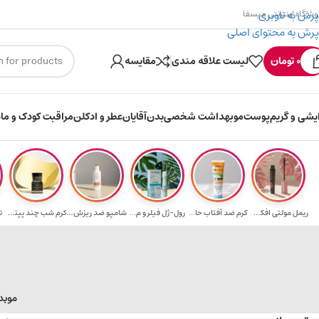
پرش به ناوبری
وشگاه اینترنتی میسفا
پرش به محتوای اصلی
۳۰۰ میسکوین (۳۰ هزار تومن) هدیه خرید اول
0
تومان
لیست علاقه مندی
مقایسه
ایشی و گریم
پوست
مو
بهداشت شخصی
بدن
آقایان
عطر و ادکلن
مراقبت کودک و ماد
ریمل مولتی افکت...
کرم ضد آفتاب حا...
رول-ژل فیلر و م...
شامپو ضد ریزش و...
کرم شب چند پپتی...
ت
مو
بد