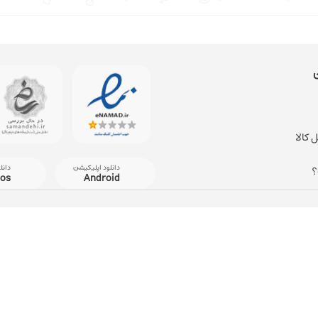
 کالا
دانلود اپلیکیشن
دانل
؟
ios
Android