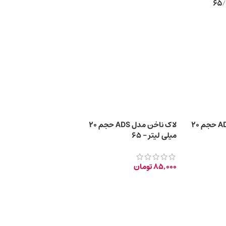
65
/
لاک ناخن مدل ADS حجم 20
لاک ناخن مدل ADS حجم 20
میلی لیتر – 65
85,000
تومان