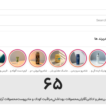
ارسال رایگان برای خرید ۳.۵ میلیون به یالا
هدی
ر
برند ها
ونیک ایده آل و...
شامپو سر و بدن ...
ماسک مغذی بلیتا...
شامپو کیوتن ؛ م...
کرم دست آلوئه و...
65
ن
عطر و ادکلن
آقایان
محصولات بهداشتی
مراقبت کودک و مادر
پوست
محصولات آرا