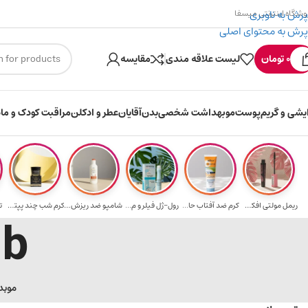
پرش به ناوبری
وشگاه اینترنتی میسفا
پرش به محتوای اصلی
۳۰۰ میسکوین (۳۰ هزار تومن) هدیه خرید اول
ارسال رایگان برا
0
تومان
لیست علاقه مندی
مقایسه
ایشی و گریم
پوست
مو
بهداشت شخصی
بدن
آقایان
عطر و ادکلن
مراقبت کودک و ماد
ریمل مولتی افکت...
کرم ضد آفتاب حا...
رول-ژل فیلر و م...
شامپو ضد ریزش و...
کرم شب چند پپتی...
ت
ub
مو
بد