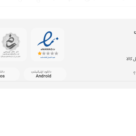
 کالا
دانلود اپلیکیشن
دانل
؟
ios
Android