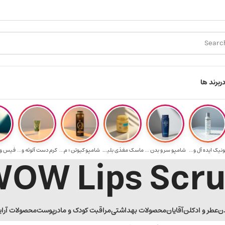
ی خرید ۳.۵ میلیون به یالا
هدیه برای خرید های بالای ۵ میلیون تومن
ر
برند ها
ونیک ایده آل و...
شامپو سر و بدن ...
ماسک مغذی بلیتا...
شامپو کیوتن ؛ م...
کرم دست آلوئه و...
OW Lips Scr
ن
عطر و ادکلن
آقایان
محصولات بهداشتی
مراقبت کودک و مادر
پوست
محصولات آرا