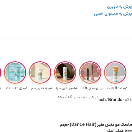
پرش به ناوبری
پرش به محتوای اصلی
۳۰۰ میسکوین (۳۰ هزار تومن) هدیه خرید اول
کرم ضد آفتاب حا...
ریمل مولتی افکت...
شامپو بدون سولف...
شوینده کرمی صور...
کرم ژل ۲۴ ساعته...
ت
در حال نمایش یک نتیجه
خانه
/
Brands
/
ash
ماسک مو دنس هیر (Dance Hair) حجم
۱۰۰۰ میلی لیتر