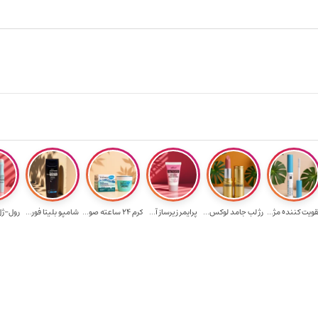
ارسال رایگان برای خرید ۳.۵ میلیون به یالا
قویت‌ کننده مژ...
رژ لب جامد لوکس...
پرایمر زیرساز آ...
کرم 24 ساعته صو...
شامپو بلیتا فور...
رول-ژل 