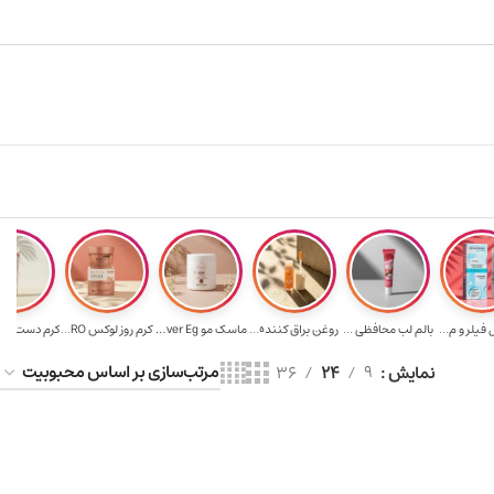
هدیه برای خرید های بالای ۵ میلیون تومن
۲٪ تخفیف روی سبد خرید برای روش کارت به کارت
فیلر و م...
بالم لب محافظی ...
روغن براق کننده...
ماسک مو Ever Eg...
کرم روز لوکس RO...
نمایش
9
24
36