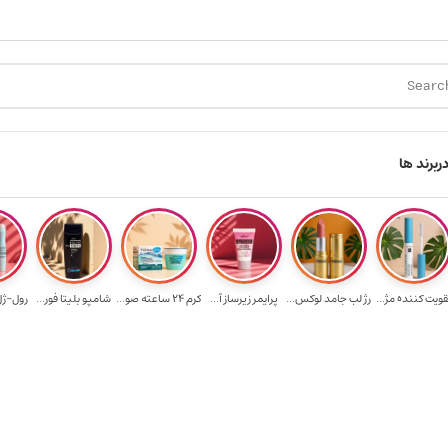
ارسال رایگان برای خرید ۳.۵ میلیون به یالا
ر
برند ها
قویت‌ کننده مژ...
رژ لب جامد لوکس...
پرایمر زیرساز آ...
کرم 24 ساعته صو...
شامپو بلیتا فور...
رول-ژل 