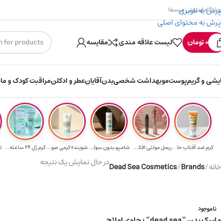
پرش به ناوبری
وشگاه اینترنتی میسفا
پرش به محتوای اصلی
۳۰۰ میسکوین (۳۰ هزار تومن) هدیه خرید اول
0
تومان
لیست علاقه مندی
مقایسه
ایشی و گریم
پوست
مو
بهداشت شخصی
بدن
آقایان
عطر و ادکلن
مراقبت کودک و ماد
کرم ضد آفتاب حا...
ریمل مولتی افکت...
شامپو بدون سولف...
شوینده کرمی صور...
کرم ژل ۲۴ ساعته...
ت
در حال نمایش یک نتیجه
خانه
/
Brands
/
Dead Sea Cosmetics
ناموجود
ماسک بدن “dead sea” ؛ حاوی املاح