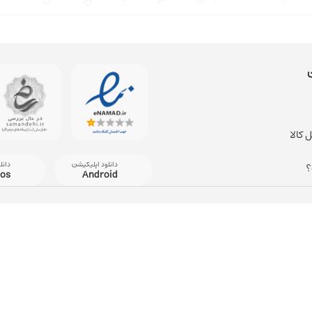
 کالا
دانلود اپلیکیشن
دانل
؟
ios
Android