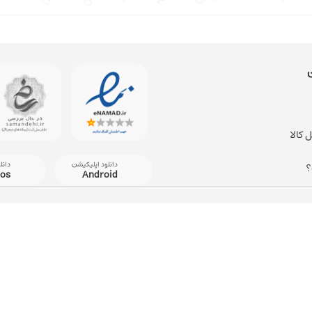
 کالا
دانلود اپلیکیشن
دانل
؟
ios
Android