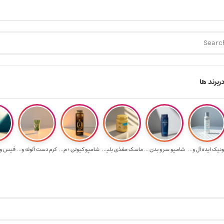
ارسال رایگان برای خرید ۳.۵ میلیون به یالا
ه
ر
برند ها
ونیک ایده آل و...
شامپو سر و بدن ...
ماسک مغذی بلیتا...
شامپو کیوتن ؛ م...
کرم دست آلوئه و...