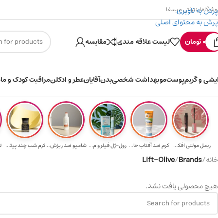
پرش به ناوبری
وشگاه اینترنتی میسفا
پرش به محتوای اصلی
۳۰۰ میسکوین (۳۰ هزار تومن) هدیه خرید اول
0
تومان
لیست علاقه مندی
مقایسه
ایشی و گریم
پوست
مو
بهداشت شخصی
بدن
آقایان
عطر و ادکلن
مراقبت کودک و ماد
ریمل مولتی افکت...
کرم ضد آفتاب حا...
رول-ژل فیلر و م...
شامپو ضد ریزش و...
کرم شب چند پپتی...
ت
خانه
/
Brands
/
Lift-Olive
هیچ محصولی یافت نشد.