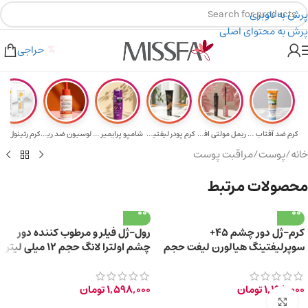
پرش به ناوبری
پرش به محتوای اصلی
هدیه برای خرید های بالای ۵ میلیون تومن
۲٪ تخفیف روی سبد خرید برای روش کارت به کارت
حراجی
کرم ضد آفتاب حا...
ریمل مولتی افکت...
کرم پودر لیفتین...
شامپو پرایمیر پ...
لوسیون ضد ریزش ...
خانه
/
پوست
/
مراقبت پوست
محصولات مرتبط
کرم-ژل دور چشم 45+
رول-ژل فیلر و مرطوب کننده دور
سوپرلیفتینگ هیالورن لیفت حجم
چشم اولترا لانگ حجم 12 میلی لیتر
20 میلی لیتر
1,198,000
تومان
1,598,000
تومان
برای بزرگ‌نمایی کلیک کنید