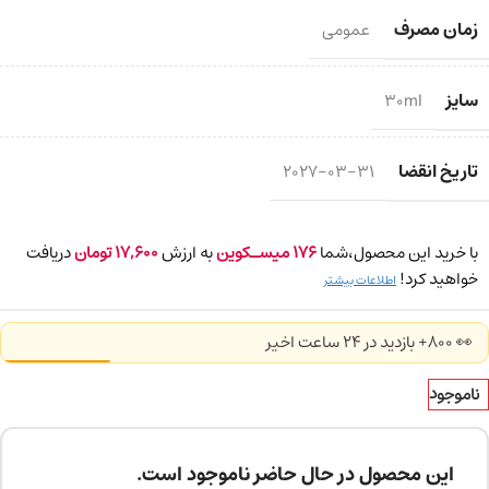
زمان مصرف
عمومی
سایز
30ml
تاریخ انقضا
2027-03-31
با خرید این محصول،شما
176
میسـکوین
به ارزش
17,600
تومان
دریافت
خواهید کرد!
اطلاعات بیشتر
👀 800+ بازدید در ۲۴ ساعت اخیر
ناموجود
این محصول در حال حاضر ناموجود است.