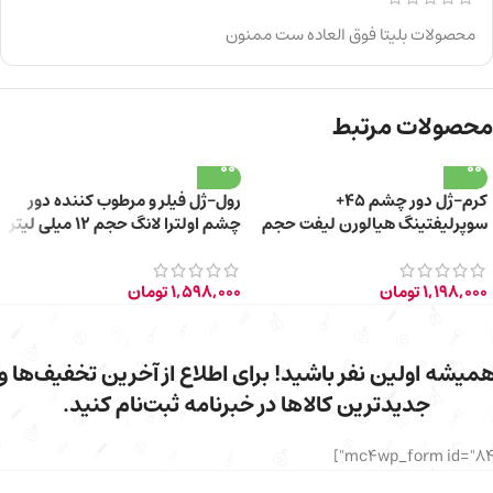
محصولات بلیتا فوق العاده ست ممنون
محصولات مرتبط
کرم-ژل دور چشم 45+
رول-ژل فیلر و مرطوب کننده دور
سوپرلیفتینگ هیالورن لیفت حجم
چشم اولترا لانگ حجم 12 میلی لیتر
20 میلی لیتر
1,198,000
تومان
1,598,000
تومان
میشه اولین نفر باشید! برای اطلاع از آخرین تخفیف‌ها و
جدیدترین کالاها در خبرنامه ثبت‌نام کنید.