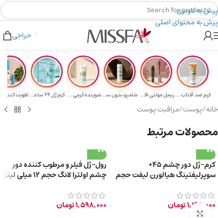
پرش به ناوبری
پرش به محتوای اصلی
هدیه برای خرید های بالای ۵ میلیون تومن
۲٪ تخفیف روی سبد خرید برای روش کارت به کارت
حراجی
کرم ضد آفتاب حا...
ریمل مولتی افکت...
شامپو بدون سولف...
شوینده کرمی صور...
کرم ژل ۲۴ ساعته...
تقویت‌ کننده م
خانه
/
پوست
/
مراقبت پوست
محصولات مرتبط
کرم-ژل دور چشم 45+
رول-ژل فیلر و مرطوب کننده دور
سوپرلیفتینگ هیالورن لیفت حجم
چشم اولترا لانگ حجم 12 میلی لیتر
20 میلی لیتر
1,198,000
تومان
1,598,000
تومان
برای بزرگ‌نمایی کلیک کنید