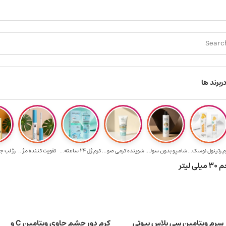
ارسال رایگان برای خرید ۳.۵ میلیون به یالا
هدیه برای خرید های بالا
ر
برند ها
م رتینول نوسک...
شامپو بدون سولف...
شوینده کرمی صور...
کرم ژل ۲۴ ساعته...
تقویت‌ کننده مژ...
رژ لب ج
یتر
سرم ویتامین سی پلاس بیوتی
کرم دور چشم حاوی ویتامین C و