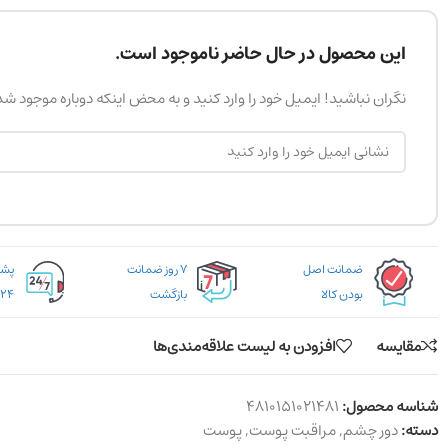
این محصول در حال حاضر ناموجود است.
نگران نباشید! ایمیل خود را وارد کنید و به محض اینکه دوباره موجود ش
ضمانت اصل
۷ روز ضمانت
بودن کالا
بازگشت
۲۴ ساعته
مقایسه
افزودن به لیست علاقه‌مندی‌ها
شناسه محصول:
4810151021481
دسته:
دور چشم
,
مراقبت پوست
,
پوست