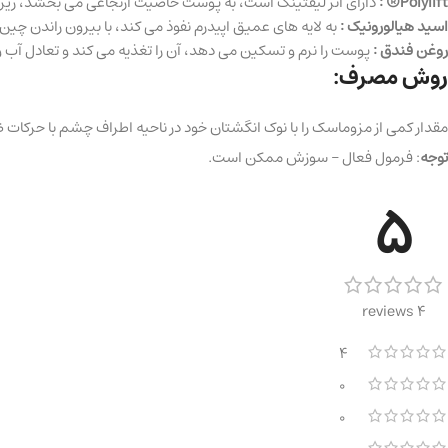
Polylift® :
دارای اثر لیفتینگ است، به پوست خاصیت ارتجاعی می بخشد، ریز 
اسید هیالورونیک :
به لایه های عمیق اپیدرم نفوذ می کند، با بیرون راندن چین
روغن فندق :
پوست را نرم و تسکین می دهد، آن را تغذیه می کند و تعادل آب و چ
روش مصرف:
مقدار کمی از مزوماسک را با نوک انگشتان خود در ناحیه اطراف چشم با حرکات ضربه ای بمالید، بگذارید 8 تا 10
توجه
: فرمول فعال – سوزش ممکن است.
5
4 reviews
4
0
0