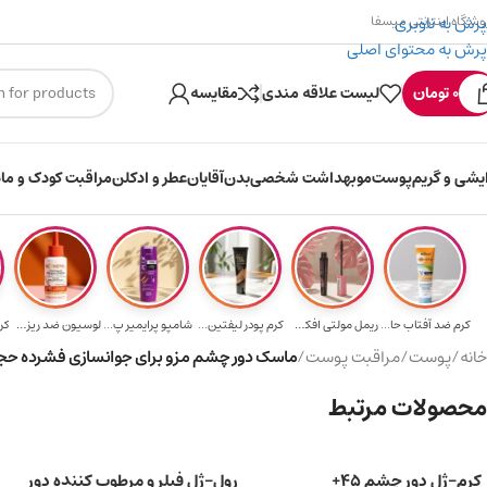
پرش به ناوبری
وشگاه اینترنتی میسفا
پرش به محتوای اصلی
۳۰۰ میسکوین (۳۰ هزار تومن) هدیه خرید اول
0
تومان
لیست علاقه مندی
مقایسه
ایشی و گریم
پوست
مو
بهداشت شخصی
بدن
آقایان
عطر و ادکلن
مراقبت کودک و ماد
کرم ضد آفتاب حا...
ریمل مولتی افکت...
کرم پودر لیفتین...
شامپو پرایمیر پ...
لوسیون ضد ریزش ...
کر
خانه
/
پوست
/
مراقبت پوست
/
ماسک دور چشم مزو برای جوانسازی فشرده حجم 30 میلی ل
محصولات مرتبط
کرم-ژل دور چشم 45+
رول-ژل فیلر و مرطوب کننده دور