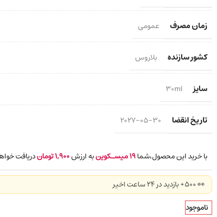
زمان مصرف
عمومی
کشور سازنده
بلاروس
سایز
30ml
تاریخ انقضا
2027-05-30
با خرید این محصول،شما
19
میسـکوین
به ارزش
1,900
تومان
دریافت خواهی
👀 500+ بازدید در ۲۴ ساعت اخیر
ناموجود