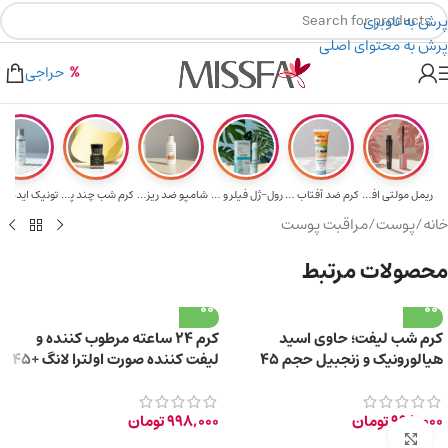
پرش به ناوبری
پرش به محتوای اصلی
هدیه برای خرید های بالای ۵ میلیون تومن
۲٪ تخفیف روی سبد خرید برای روش کارت به کارت
حراجی
ریمل مولتی افکت...
کرم ضد آفتاب حا...
رول-ژل فیلر و م...
شامپو ضد ریزش و...
کرم شب چند پپتی...
تونیک ایده آل 
خانه
/
پوست
/
مراقبت پوست
محصولات مرتبط
کرم شب لیفت؛ حاوی اسید
کرم ۲۴ ساعته مرطوب کننده و
هیالورونیک و زنجبیل حجم 45
لیفت کننده صورت اولترا لانگ +45
میلی لیتر
سال حجم 40ml
998,000
تومان
998,000
تومان
برای بزرگ‌نمایی کلیک کنید