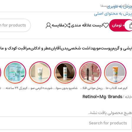
پرش به ناوبری
وشگاه اینترنتی میسفا
پرش به محتوای اصلی
۳۰۰ میسکوین (۳۰ هزار تومن) هدیه خرید اول
0
تومان
لیست علاقه مندی
مقایسه
ایشی و گریم
پوست
مو
بهداشت شخصی
بدن
آقایان
عطر و ادکلن
مراقبت کودک و ماد
کرم ضد آفتاب حا...
ریمل مولتی افکت...
شامپو بدون سولف...
شوینده کرمی صور...
کرم ژل ۲۴ ساعته...
ت
خانه
/
Brands
/
Retinol+Mg
هیچ محصولی یافت نشد.