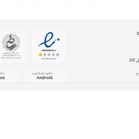
 کالا
دانلود اپلیکیشن
دانل
؟
ios
Android