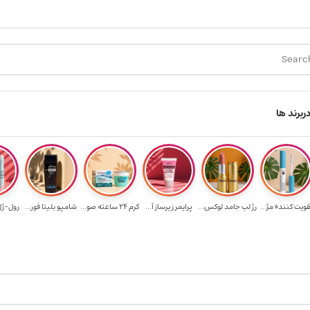
ارسال رایگان برای خرید ۳.۵ میلیون به یالا
هدیه برای خرید های بالای ۵ میلیو
ر
برند ها
قویت‌ کننده مژ...
رژ لب جامد لوکس...
پرایمر زیرساز آ...
کرم 24 ساعته صو...
شامپو بلیتا فور...
رول-ژل 