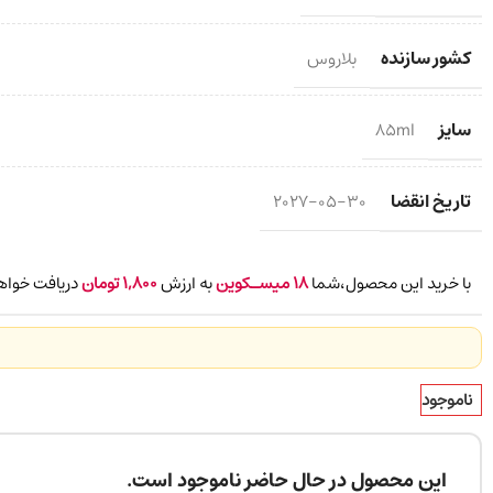
کشور سازنده
بلاروس
سایز
85ml
تاریخ انقضا
2027-05-30
با خرید این محصول،شما
18
میسـکوین
به ارزش
1,800
تومان
دریافت خواه
👀 800+ بازدید در ۲۴ ساعت اخیر
ناموجود
این محصول در حال حاضر ناموجود است.