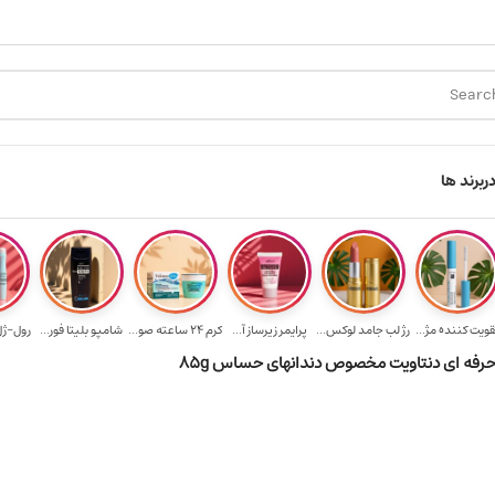
ل رایگان برای خرید ۳.۵ میلیون به یالا
هدیه برای خرید های بالای ۵ میلیون تو
ر
برند ها
قویت‌ کننده مژ...
رژ لب جامد لوکس...
پرایمر زیرساز آ...
کرم 24 ساعته صو...
شامپو بلیتا فور...
رول-ژل 
رفه ای دنتاویت مخصوص دندان­های حساس 85g