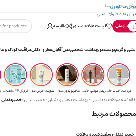
پرش به ناوبری
وشگاه اینترنتی میسفا
پرش به محتوای اصلی
۳۰۰ میسکوین (۳۰ هزار تومن) هدیه خرید اول
ارسا
0
تومان
لیست علاقه مندی
مقایسه
ایشی و گریم
پوست
مو
بهداشت شخصی
بدن
آقایان
عطر و ادکلن
مراقبت کودک و ماد
کرم ضد آفتاب حا...
ریمل مولتی افکت...
شامپو بدون سولف...
شوینده کرمی صور...
کرم ژل ۲۴ ساعته...
ت
خانه
/
محصولات بهداشتی
/
بهداشت دهان و دندان
/
خمیر دندان
/
خمیردندان ح
محصولات مرتبط
خمیر دندان سفیدکننده پرفکت