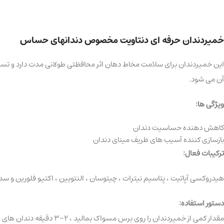
خمیردندان حرفه ای دنتاویت مخصوص دندان­های حساس
این خمیردندان برای سلامت مخاط دهان اثر محافظتی طولانی مدت دارد و تسکین
آن می شود.
ویژگی ها:
کاهش دهنده حساسیت دندان
بازسازی­ کننده آسیب­ های ظریف مینای دندان
ترکیبات فعال:
هیدروکسی آپاتیت ، پتاسیم نیترات ، چیتوسان ، النتویین ، اکتیو فلورین و 
دستور استفاده:
مقدار کمی از خمیردندان را روی برس مسواک بمالید ، 2-3 دقیقه دندان های خود را مسواک بزنید ، سپس دهان خود را کاملاً بشویید. دندانپزشکان توصیه می کنند حداقل 2 بار در روز مسواک بزنید.