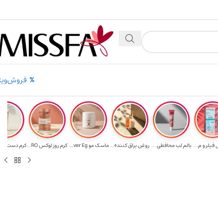
من
۲٪ تخفیف روی سبد خرید برای روش کارت به کارت
فروش‌ویژ
فیلر و م...
بالم لب محافظی ...
روغن براق کننده...
ماسک مو Ever Eg...
کرم روز لوکس RO...