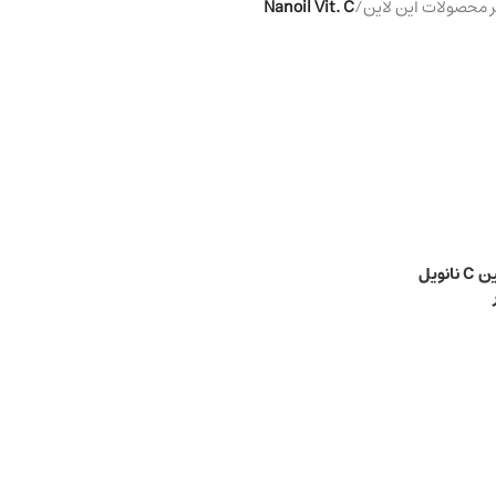
محصولات این لاین
/
Nanoil Vit. C
سرم صورت ویتامین C نانویل