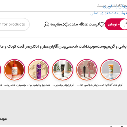
پرش به ناوبری
وشگاه اینترنتی میسفا
پرش به محتوای اصلی
۳۰۰ میسکوین (۳۰ هزار تومن) هدیه خرید اول
0
تومان
لیست علاقه مندی
مقایسه
ایشی و گریم
پوست
مو
بهداشت شخصی
بدن
آقایان
عطر و ادکلن
مراقبت کودک و ماد
کرم ضد آفتاب حا...
ریمل مولتی افکت...
کرم پودر لیفتین...
شامپو پرایمیر پ...
لوسیون ضد ریزش ...
کر
مو
بد