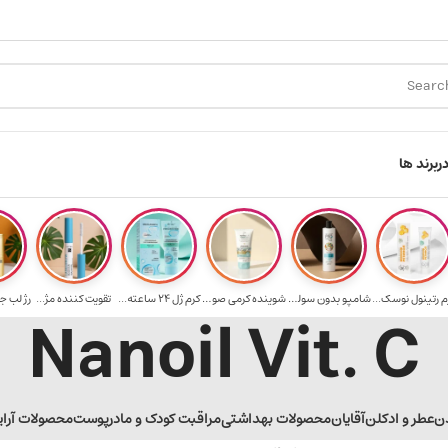
ارسال رایگان برای خرید ۳.۵ میلیون به یالا
هدیه ب
ر
برند ها
م رتینول نوسک...
شامپو بدون سولف...
شوینده کرمی صور...
کرم ژل ۲۴ ساعته...
تقویت‌ کننده مژ...
رژ لب ج
Nanoil Vit. C
ن
عطر و ادکلن
آقایان
محصولات بهداشتی
مراقبت کودک و مادر
پوست
محصولات آرا