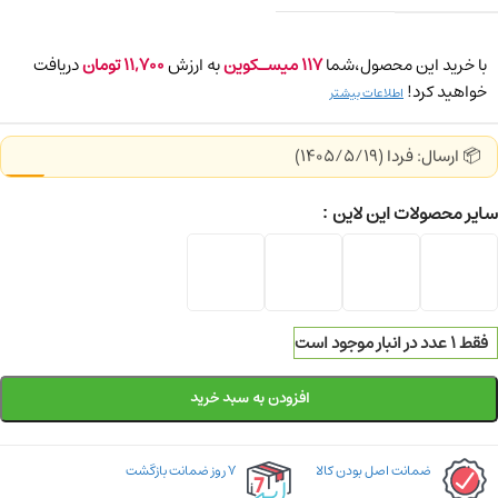
با خرید این محصول،شما
117
میسـکوین
به ارزش
11,700
تومان
دریافت
خواهید کرد!
اطلاعات بیشتر
📦 ارسال: فردا (1405/5/19)
سایر محصولات این لاین
فقط 1 عدد در انبار موجود است
افزودن به سبد خرید
ضمانت اصل بودن کالا
۷ روز ضمانت بازگشت