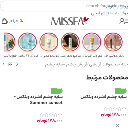
پرش به ناوبری
پرش به محتوای اصلی
هدیه برای خرید های بالای ۵ میلیون تومن
۲٪ تخفیف روی سبد خرید برای روش کارت به کارت
حراجی
ریمل مولتی افکت...
کرم ضد آفتاب حا...
شامپو بدون سولف...
شوینده کرمی صور...
کرم ژل ۲۴ ساعته...
تقویت‌ کننده م
خانه
/
محصولات آرایشی
/
آرایش چشم
/
سایه چشم
محصولات مرتبط
سایه چشم فشرده ویتکس
سایه چشم فشرده ویتکس –
Summer sunset
178,000
تومان
178,000
تومان
برای بزرگ‌نمایی کلیک کنید