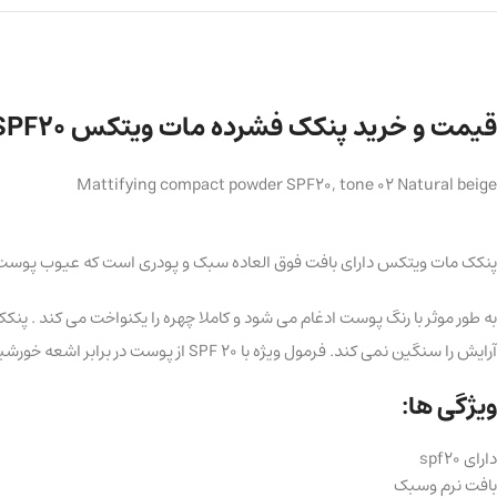
قیمت و خرید پنکک فشرده مات ویتکس SPF20 کد ۰۲ رنگ بژ طبیعی
Mattifying compact powder SPF20, tone 02 Natural beige
پنکک مات ویتکس دارای بافت فوق العاده سبک و پودری است که عیوب پوست را
به طور موثر با رنگ پوست ادغام می شود و کاملا چهره را یکنواخت می کند .
آرایش را سنگین نمی کند. فرمول ویژه با SPF 20 از پوست در برابر اشعه خورشید مراقبت و محافظت می کند.
ویژگی ها:
دارای spf20
بافت نرم وسبک