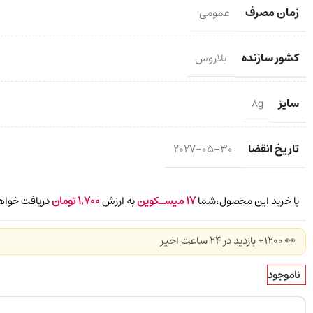
زمان مصرف
عمومی
کشور سازنده
بلاروس
سایز
8g
تاریخ انقضا
2027-05-30
با خرید این محصول،شما
17
میسـکوین
به ارزش
1,700
تومان
دریافت خواه
👀 1200+ بازدید در ۲۴ ساعت اخیر
ناموجود