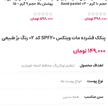
حجم 10 گرم – 03 Sand pastel
پوشش بالا حجم 9 گرم – 15
SUNNY BEIGE
498,000
تومان
598,000
تومان
پنکک فشرده مات ویتکس SPF20 کد ۰۲ رنگ بژ طبیعی
149,000
تومان
اهداف محصول
تنظیم توناژ رنگ
,
محافظ اشعه خورشید
نوع پوست
انواع پوست ها
سن مناسب
همه سنین