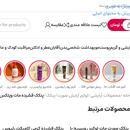
پرش به ناوبری
وشگاه اینترنتی میسفا
پرش به محتوای اصلی
۳۰۰ میسکوین (۳۰ هزار تومن) هدیه خرید اول
0
تومان
لیست علاقه مندی
مقایسه
ایشی و گریم
پوست
مو
بهداشت شخصی
بدن
آقایان
عطر و ادکلن
مراقبت کودک و ماد
کرم ضد آفتاب حا...
ریمل مولتی افکت...
کرم پودر لیفتین...
شامپو پرایمیر پ...
لوسیون ضد ریزش ...
کر
خانه
/
محصولات آرایشی
/
لوازم آرایش صورت
/
پنکک
/
پنکک فشرده مات ویتکس SPF20 کد ۰۲ رنگ بژ طبیع
محصولات مرتبط
پنکک صورت مات لوکس ویسیج با
پنکک فشرده کرمی کامپکت رلیوس