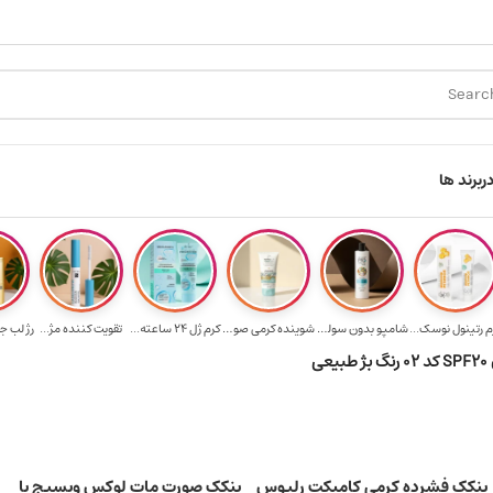
ارسال رایگان برای خرید ۳.۵ میلیون به یالا
هدیه برای خرید های
ر
برند ها
م رتینول نوسک...
شامپو بدون سولف...
شوینده کرمی صور...
کرم ژل ۲۴ ساعته...
تقویت‌ کننده مژ...
رژ لب ج
ی
پنکک فشرده کرمی کامپکت رلیوس
پنکک صورت مات لوکس ویسیج با