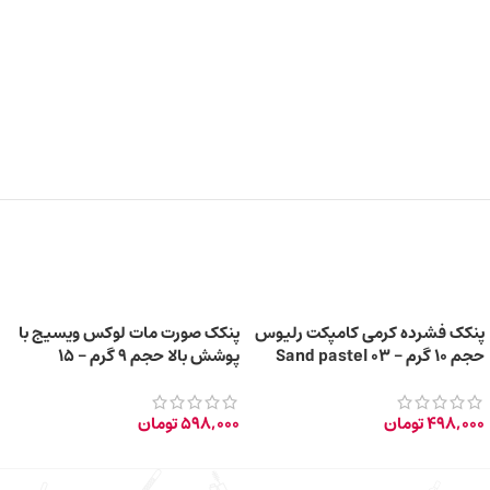
پنکک فشرده کرمی کامپکت رلیوس
پنکک صورت مات لوکس ویسیج با
حجم 10 گرم – 03 Sand pastel
پوشش بالا حجم 9 گرم – 15
SUNNY BEIGE
498,000
تومان
598,000
تومان