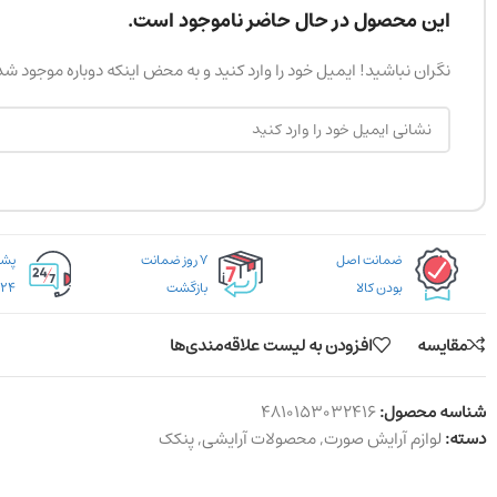
این محصول در حال حاضر ناموجود است.
نگران نباشید! ایمیل خود را وارد کنید و به محض اینکه دوباره موجود ش
ضمانت اصل
۷ روز ضمانت
بودن کالا
بازگشت
۲۴ ساعته
مقایسه
افزودن به لیست علاقه‌مندی‌ها
شناسه محصول:
4810153032416
دسته:
لوازم آرایش صورت
,
محصولات آرایشی
,
پنکک