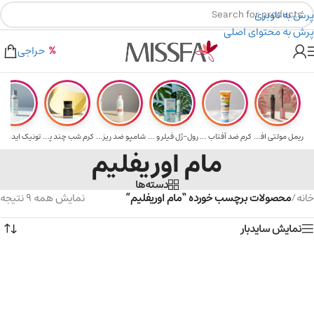
پرش به ناوبری
پرش به محتوای اصلی
هدیه برای خرید های بالای ۵ میلیون تومن
۲٪ تخفیف روی سبد خرید برای روش کارت به کارت
حراجی
ریمل مولتی افکت...
کرم ضد آفتاب حا...
رول-ژل فیلر و م...
شامپو ضد ریزش و...
کرم شب چند پپتی...
تونیک ایده آل 
مام اوریفلیم
دسته‌ها
خانه
/
محصولات برچسب خورده “مام اوریفلیم”
نمایش همه 9 نتیجه
نمایش سایدبار