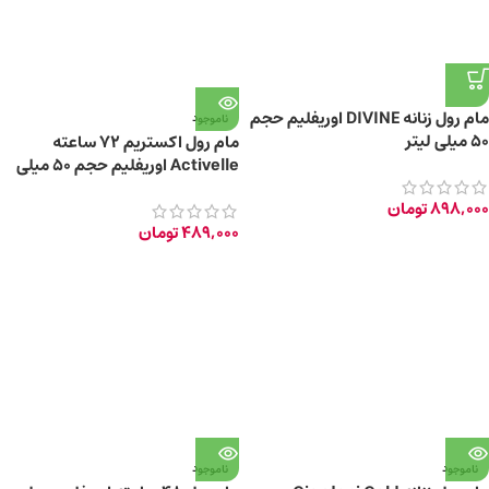
مام رول زنانه DIVINE اوریفلیم حجم
ناموجود
50 میلی لیتر
مام رول اکستریم 72 ساعته
Activelle اوریفلیم حجم ۵۰ میلی
لیتر
898,000
تومان
489,000
تومان
ناموجود
ناموجود