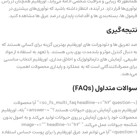
همانطور که زیبایی و مراقبت شخصی ادامه می‌یابد، اوریفلیم همچنان در راس
نوآوری‌ها قرار دارد. در آینده، انتظار داشته باشید که نوآوری‌های بیشتری در
فرمول ها، بسته‌بندی ها و اقدامات پایداری در ضد عرق ها مشاهده کنید.
نتیجه‌گیری
ضد تعریق ها و دئودورانت های اوریفلیم بهترین گزینه برای کسانی هستند که
به دنبال کنترل موثر و بلندمدت بوی بدن هستند. با تعهد به استفاده از مواد
طبیعی، آزمایش های دارماتولوژیک و اخلاق مداری، اوریفلیم انتخاب مناسبی
برای مصرف‌کنندگانی است که به عملکرد و پایداری محصولات اهمیت
می‌دهند.
سوالات متداول (FAQs)
[sc_fs_multi_faq headline-0=”h2″ question-0=” آیا محصولات
اوریفلیم بدون آزمایش بر روی حیوانات هستند؟” answer-0=”بله، اوریفلیم
محصولات خود را بدون آزمایش بر روی حیوانات تولید می‌کند و به اصول بدون
شکنجه جیوانات عمل می‌کند.” image-0=”” headline-1=”h2″
question-1=”آیا می توانم ضد عرق اوریفلیم را برای پوست حساس استفاده