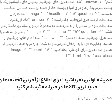
کنم؟ ” answer-1=”بله! ضد تعریق های اوریفلیم آزمایش‌های دارماتولوژیک را
پشت سر می‌گذارند و برای انواع پوست ها، از جمله پوست حساس، مناسب
هستند.” image-1=”” headline-2=”h2″ question-2=”مدت زمان
محافظت از ضد عرق اوریفلیم چقدر است؟” answer-2=”مام اوریفلیم
محافظت طولانی مدتی را ارائه می‌دهند که معمولاً در طول تمام روز ماندگار می
باشد.” image-2=”” headline-3=”h2″ question-3=”آیا می توانم عطر با
ضد عرق اوریفلیم استفاده کنم؟” answer-3=”البته! مام های اوریفلیم از
عطرها جذابیت خود را به ارمغان می‌آورند و به شما اجازه می‌دهند تا ترکیبی از
عطر و ضد تعریق برای خودتان ایجاد کنید.” image-3=”” count=”4″
html=”true” css_class=””]
میشه اولین نفر باشید! برای اطلاع از آخرین تخفیف‌ها و
جدیدترین کالاها در خبرنامه ثبت‌نام کنید.