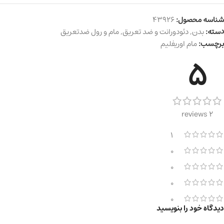
شناسه محصول:
43926
دسته:
بدن
,
دئودورانت و ضد تعریق
,
مام و رول ضدتعریق
برچسب:
مام اوریفلیم
5
2 reviews
1
0
0
0
0
دیدگاه خود را بنویسید