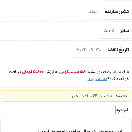
کشور سازنده
سوئد
سایز
50ml
تاریخ انقضا
2026-09-30
با خرید این محصول،شما
58
میسـکوین
به ارزش
5,800
تومان
دریافت
خواهید کرد!
اطلاعات بیشتر
👀 800+ بازدید در ۲۴ ساعت اخیر
ناموجود
این محصول در حال حاضر ناموجود است.