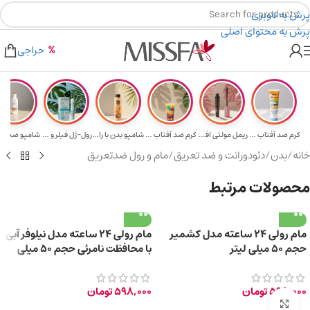
پرش به ناوبری
پرش به محتوای اصلی
هدیه برای خرید های بالای ۵ میلیون تومن
۲٪ تخفیف روی سبد خرید برای روش کارت به کارت
حراجی
کرم ضد آفتاب حا...
ریمل مولتی افکت...
کرم ضد آفتاب SP...
شامپو بدن با را...
رول-ژل فیلر و م...
خانه
/
بدن
/
دئودورانت و ضد تعریق
/
مام و رول ضدتعریق
محصولات مرتبط
مام رولی 24 ساعته مدل کشمیر
مام رولی 24 ساعته مدل نیلوفر آبی
حجم 50 میلی لیتر
با محافظت نامرئی حجم 50 میلی
لیتر
598,000
تومان
598,000
تومان
برای بزرگ‌نمایی کلیک کنید