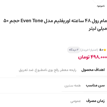
ناموجود
مام رول 48 ساعته اوریفلیم مدل Even Tone حجم ۵۰
میلی لیتر
5.0
(امتیاز 1 خریدار)
2 دیدگاه
498,000
تومان
اهداف محصول
رایحه معطر
,
رفع بوی نامطبوع
,
ضد تعریق
سن مناسب
همه سنین
زمان مصرف
عمومی