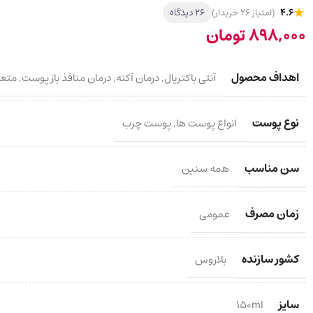
4.6
(امتیاز 26 خریدار)
26 دیدگاه
898,000
تومان
اهداف محصول
آنتی باکتریال
,
درمان آکنه
,
درمان منافذ باز پوست
,
متعاد
نوع پوست
انواع پوست ها
,
پوست چرب
سن مناسب
همه سنین
زمان مصرف
عمومی
کشور سازنده
بلاروس
سایز
150ml