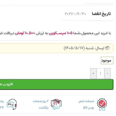
تاریخ انقضا
2027-09-30
با خرید این محصول،شما
105
میسـکوین
به ارزش
10,500
تومان
دریافت خو
📦 ارسال: شنبه (1405/5/17)
موجود
+
-
افزودن به
ضمانت اصل
۷ روز ضمانت
بودن کالا
بازگشت
۲۴ ساعته