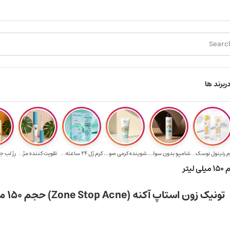
رای خرید ۳.۵ میلیون به یالا
هدیه برای خرید های بالای ۵ میلیون تومن
ر
برند ها
م رتینول نوسک...
شامپو بدون سولف...
شوینده کرمی صور...
کرم ژل ۲۴ ساعته...
تقویت‌ کننده مژ...
رژ لب ج
تونیک زون استاپ آکنه (Zone Stop Acne) حجم ۱۵۰ میلی لیتر