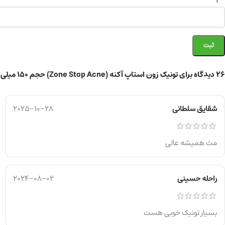
26 دیدگاه برای
تونیک زون استاپ آکنه (Zone Stop Acne) حجم ۱۵۰ میلی لیتر
شقایق سلطانی
2025-10-28
مث همیشه عالی
راحله حسینی
2024-08-02
بسیار تونیک خوبی هست