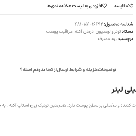
مقایسه
افزودن به لیست علاقه‌مندی‌ها
شناسه محصول:
4810151016692
دسته:
تونر و لوسیون
,
درمان آکنه
,
مراقبت پوست
برچسب:
زود مصرف
توضیحات
هزینه و شرایط ارسال
از کجا بدونم اصله؟
ر مات کننده و مخملی بر سطح پوست دارد. همچنین تونیک زون استاپ آکنه ، به ب