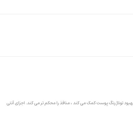
هبود توناژ رنگ پوست کمک می کند ، منافذ را محکم تر می کند. اجزای آنتی