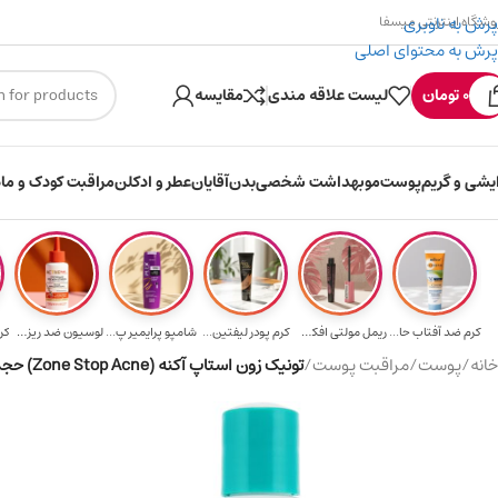
پرش به ناوبری
وشگاه اینترنتی میسفا
پرش به محتوای اصلی
۳۰۰ میسکوین (۳۰ هزار تومن) هدیه خرید اول
ارسال رایگان ب
0
تومان
لیست علاقه مندی
مقایسه
ایشی و گریم
پوست
مو
بهداشت شخصی
بدن
آقایان
عطر و ادکلن
مراقبت کودک و ماد
کرم ضد آفتاب حا...
ریمل مولتی افکت...
کرم پودر لیفتین...
شامپو پرایمیر پ...
لوسیون ضد ریزش ...
کر
خانه
/
پوست
/
مراقبت پوست
/
تونیک زون استاپ آکنه (Zone Stop Acne) حجم ۱۵۰ میلی لیتر