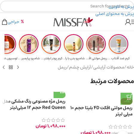
پرش به ناوبری
پرش به محتوای اصلی
هدیه برای خرید های بالای ۵ میلیون تومن
۲٪ تخفیف روی سبد خرید برای روش کارت به کارت
حراجی
کرم ضد آفتاب حا...
ریمل مولتی افکت...
شامپو بدن با را...
کرم پودر لیفتین...
شامپو پرایمیر پ...
خانه
/
محصولات آرایشی
/
آرایش چشم
/
ریمل
محصولات مرتبط
ریمل مژه مصنوعی رنگ مشکی مدل
-8%
Red Queen حجم 12 میلی‌لیتر
ریمل مولتی افکت 4D بلیتا حجم 10
میلی لیتر
1,098,000
تومان
1,098,000
تومان
1,198,000
تومان