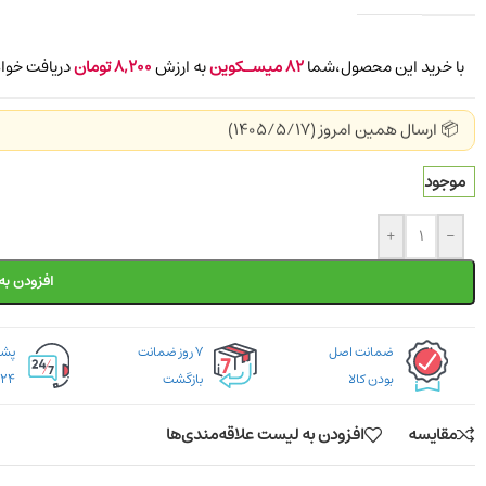
با خرید این محصول،شما
82
میسـکوین
به ارزش
8,200
تومان
دریافت خواه
📦 ارسال همین امروز (1405/5/17)
موجود
+
-
افزودن به
ضمانت اصل
۷ روز ضمانت
بودن کالا
بازگشت
۲۴ ساعته
مقایسه
افزودن به لیست علاقه‌مندی‌ها