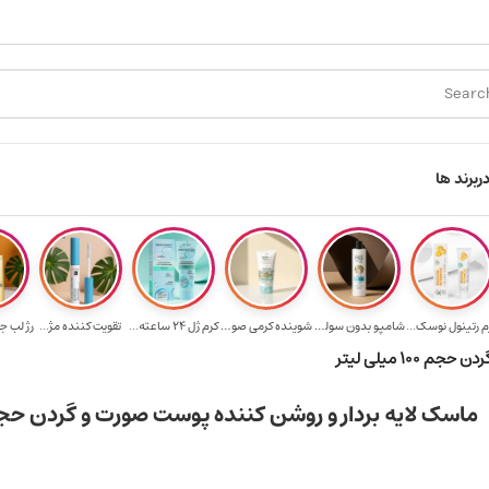
د ۳.۵ میلیون به یالا
هدیه برای خرید های بالای ۵ میلیون تومن
ر
برند ها
م رتینول نوسک...
شامپو بدون سولف...
شوینده کرمی صور...
کرم ژل ۲۴ ساعته...
تقویت‌ کننده مژ...
رژ لب ج
۱ میلی لیتر
ماسک لایه بردار و روشن کننده پوست صورت و گردن حجم ۱۰۰ میلی ل