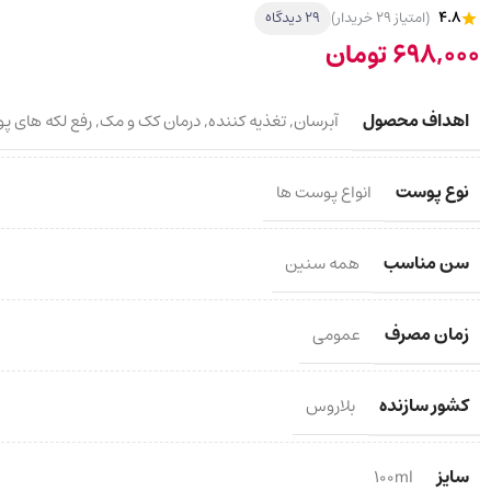
4.8
(امتیاز 29 خریدار)
29 دیدگاه
698,000
تومان
اهداف محصول
آبرسان
,
تغذیه کننده
,
درمان کک و مک
,
رفع لکه های پ
نوع پوست
انواع پوست ها
سن مناسب
همه سنین
زمان مصرف
عمومی
کشور سازنده
بلاروس
سایز
100ml