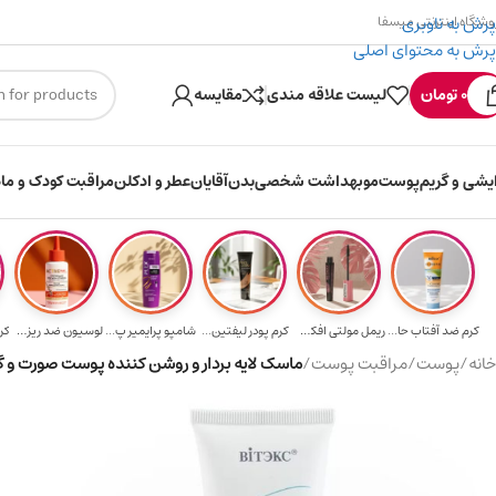
پرش به ناوبری
وشگاه اینترنتی میسفا
پرش به محتوای اصلی
۳۰۰ میسکوین (۳۰ هزار تومن) هدیه خرید اول
ارسال رایگان برای خری
0
تومان
لیست علاقه مندی
مقایسه
ایشی و گریم
پوست
مو
بهداشت شخصی
بدن
آقایان
عطر و ادکلن
مراقبت کودک و ماد
کرم ضد آفتاب حا...
ریمل مولتی افکت...
کرم پودر لیفتین...
شامپو پرایمیر پ...
لوسیون ضد ریزش ...
کر
خانه
/
پوست
/
مراقبت پوست
/
ماسک لایه بردار و روشن کننده پوست صورت و گردن حجم ۰۰