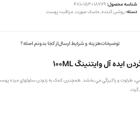
شناسه محصول:
4810153018779
دسته:
روشن کننده
,
ماسک صورت
,
مراقبت پوست
توضیحات
هزینه و شرایط ارسال
از کجا بدونم اصله؟
یده آل وایتنینگ 100ML
ن نرمي، طراوت و پاكيزگي مي بخشد. همچنین کمک به زدودن سلولهاي مرده پو
گردد.